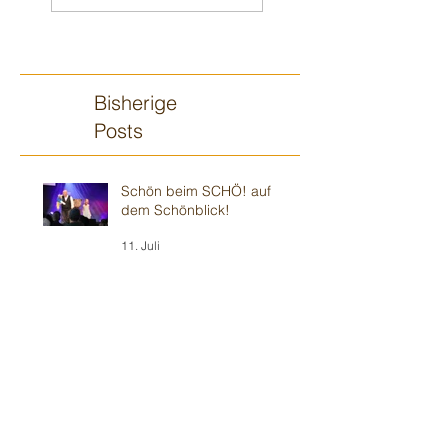
Bisherige
Posts
Schön beim SCHÖ! auf
dem Schönblick!
11. Juli
Im "Baum🌳haus" vor 110!
10. Juli
Wieder im Ulmer 🍻
Biergarten-Gottesdienst
5. Juli