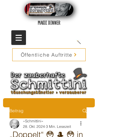
MAGIC DINNER
Öffentliche Auftritte
Beitrag
»Schmittini«
28. Okt. 2024
3 Min. Lesezeit
„Doppelt“ 😳 🎩 😳 in