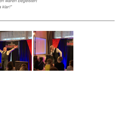
en waren begeistert"
 klar!"