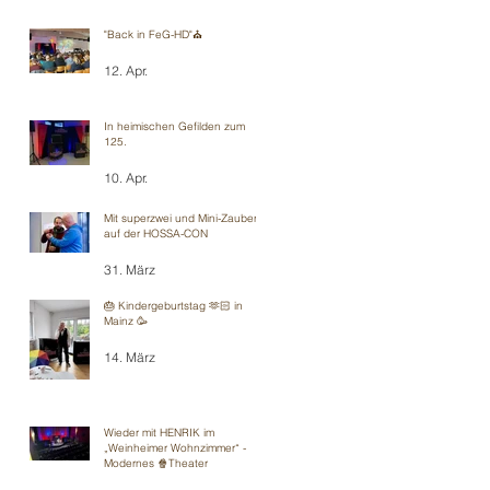
"Back in FeG-HD"⛪️
12. Apr.
In heimischen Gefilden zum
125.
10. Apr.
Mit superzwei und Mini-Zauberei
auf der HOSSA-CON
31. März
🎂 Kindergeburtstag 🫶🏻 in
Mainz 🥳
14. März
Wieder mit HENRIK im
„Weinheimer Wohnzimmer“ -
Modernes 🍿Theater