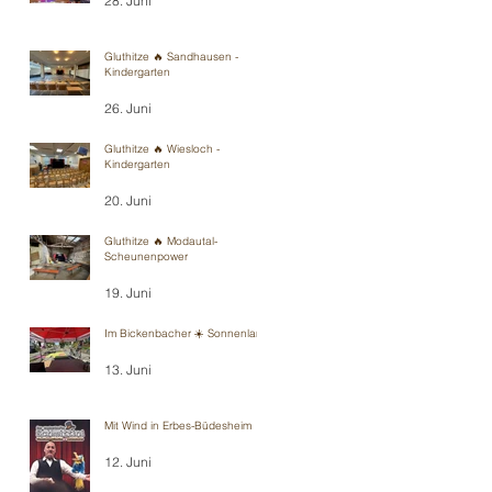
28. Juni
Gluthitze 🔥 Sandhausen -
Kindergarten
26. Juni
Gluthitze 🔥 Wiesloch -
Kindergarten
20. Juni
Gluthitze 🔥 Modautal-
Scheunenpower
19. Juni
Im Bickenbacher ☀️ Sonnenland
13. Juni
Mit Wind in Erbes-Büdesheim
12. Juni