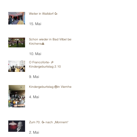
Weiter in Walldorf 🥳
15. Mai
Schon wieder in Bad Vilbel bei
Kirchens⛪️
10. Mai
O Francoforte- 🎉
Kindergeburtstag 2.10
9. Mai
Kindergeburtstag 🎂in Viernheim
4. Mai
Zum 70. 🥳 nach „Monnem“
2. Mai