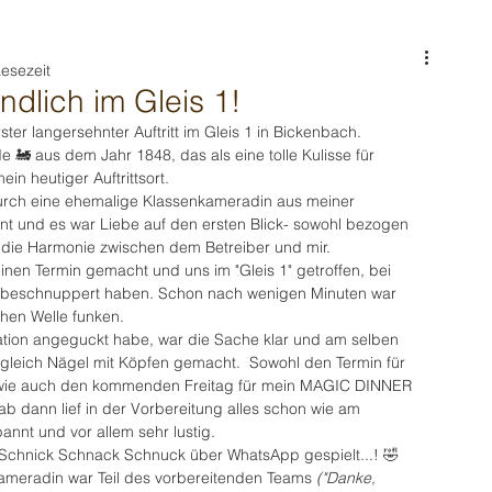
Lesezeit
dlich im Gleis 1!
ter langersehnter Auftritt im Gleis 1 in Bickenbach. 
 🚂 aus dem Jahr 1848, das als eine tolle Kulisse für 
in heutiger Auftrittsort.
urch eine ehemalige Klassenkameradin aus meiner 
t und es war Liebe auf den ersten Blick- sowohl bezogen 
h die Harmonie zwischen dem Betreiber und mir.
inen Termin gemacht und uns im "Gleis 1" getroffen, bei 
n beschnuppert haben. Schon nach wenigen Minuten war 
chen Welle funken. 
tion angeguckt habe, war die Sache klar und am selben 
gleich Nägel mit Köpfen gemacht.  Sowohl den Termin für 
 wie auch den kommenden Freitag für mein MAGIC DINNER 
ab dann lief in der Vorbereitung alles schon wie am 
nnt und vor allem sehr lustig. 
 Schnick Schnack Schnuck über WhatsApp gespielt...! 🤣
ameradin war Teil des vorbereitenden Teams 
("Danke, 