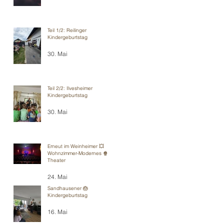
Teil 1/2: Reilinger
Kindergeburtstag
30. Mai
Teil 2/2: Ilvesheimer
Kindergeburtstag
30. Mai
Erneut im Weinheimer 💥
Wohnzimmer-Modernes 🍿
Theater
24. Mai
Sandhausener 🎂
Kindergeburtstag
16. Mai