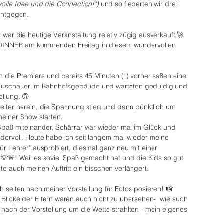
olle Idee und die Connection!")
 und so fieberten wir drei 
entgegen. 
war die heutige Veranstaltung relativ zügig ausverkauft,🚀 
INNER am kommenden Freitag in diesem wundervollen 
h die Premiere und bereits 45 Minuten (!) vorher saßen eine 
Zuschauer im Bahnhofsgebäude und warteten geduldig und 
llung. 🙃
eiter herein, die Spannung stieg und dann pünktlich um 
meiner Show starten.
 Spaß miteinander, Schärrar war wieder mal im Glück und 
undervoll. Heute habe ich seit langem mal wieder meine 
 Lehrer" ausprobiert, diesmal ganz neu mit einer 
"💡🚨! Weil es soviel Spaß gemacht hat und die Kids so gut 
e auch meinen Auftritt ein bisschen verlängert. 
h selten nach meiner Vorstellung für Fotos posieren! 📸 
Blicke der Eltern waren auch nicht zu übersehen-  wie auch 
e nach der Vorstellung um die Wette strahlten - mein eigenes 