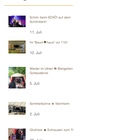
Schön beim SCHÖ! auf dem
Schönblick!
11. Juli
Im "Baum🌳haus" vor 110!
10. Juli
Wieder im Ulmer 🍻 Biergarten-
Gottesdienst
5. Juli
Sommerbühne ☀️ Viernheim
2. Juli
Gluthitze 🔥 Erzhausen zum 70.