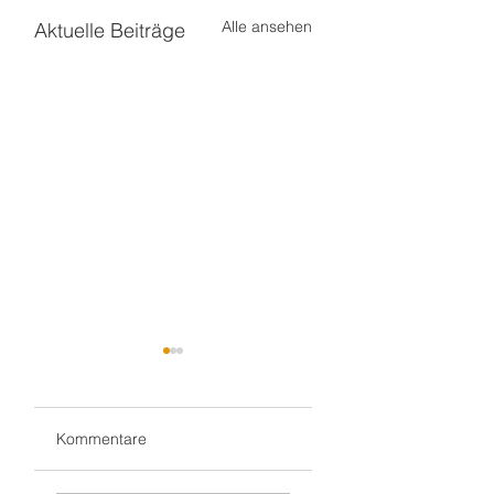
Alle ansehen
Aktuelle Beiträge
Kommentare
Teil 2/2:
Sandhausener 🎂