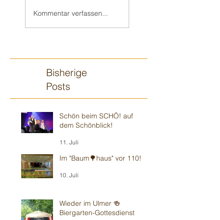
Ilvesheimer
Kindergeburtstag
Kommentar verfassen...
Kindergeburtstag
Bisherige
Posts
Schön beim SCHÖ! auf
dem Schönblick!
11. Juli
Im "Baum🌳haus" vor 110!
10. Juli
Wieder im Ulmer 🍻
Biergarten-Gottesdienst