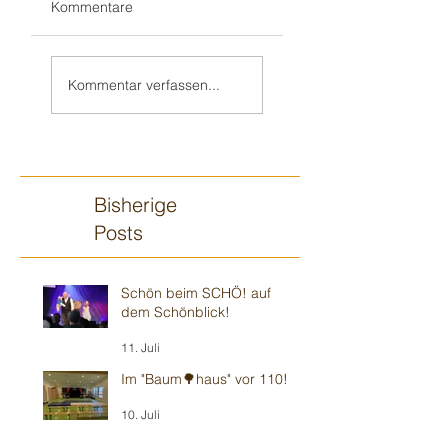
Kommentare
Teil 2/2:
Sandhausener 🎂
Ilvesheimer
Kindergeburtstag
Kommentar verfassen...
Kindergeburtstag
Bisherige
Posts
Schön beim SCHÖ! auf
dem Schönblick!
11. Juli
Im "Baum🌳haus" vor 110!
10. Juli