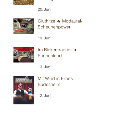
20. Juni
Gluthitze 🔥 Modautal-
Scheunenpower
19. Juni
Im Bickenbacher ☀️
Sonnenland
13. Juni
Mit Wind in Erbes-
Büdesheim
12. Juni
Teil 1/2: Reilinger
Kindergeburtstag
30. Mai