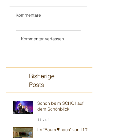
Kommentare
Weiter in Walldorf
Zum 70. 🥳 nach
🥳
„Monnem“
Kommentar verfassen...
Bisherige
Posts
Schön beim SCHÖ! auf
dem Schönblick!
11. Juli
Im "Baum🌳haus" vor 110!