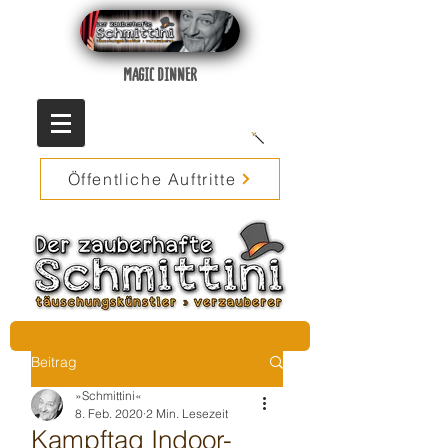
MAGIC DINNER
Öffentliche Auftritte
Beitrag
»Schmittini«
8. Feb. 2020
2 Min. Lesezeit
Kampftag Indoor-