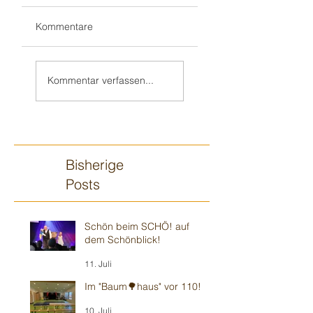
Kommentare
Teil 2/2:
Sandhausener 🎂
Ilvesheimer
Kindergeburtstag
Kommentar verfassen...
Kindergeburtstag
Bisherige
Posts
Schön beim SCHÖ! auf
dem Schönblick!
11. Juli
Im "Baum🌳haus" vor 110!
10. Juli