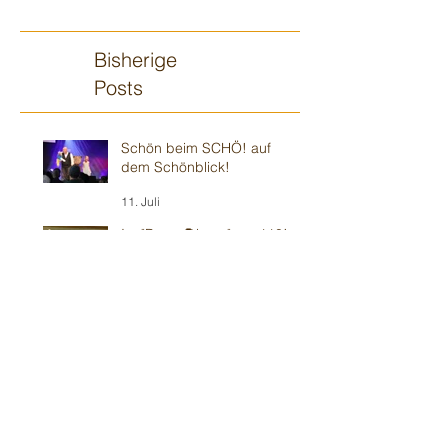
Bisherige
Posts
Schön beim SCHÖ! auf
dem Schönblick!
11. Juli
Im "Baum🌳haus" vor 110!
10. Juli
Wieder im Ulmer 🍻
Biergarten-Gottesdienst
5. Juli