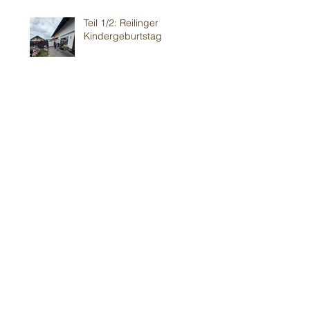
Teil 1/2: Reilinger
Kindergeburtstag
30. Mai
Teil 2/2: Ilvesheimer
Kindergeburtstag
30. Mai
Erneut im Weinheimer 💥
Wohnzimmer-Modernes 🍿
Theater
24. Mai
Sandhausener 🎂
Kindergeburtstag
16. Mai