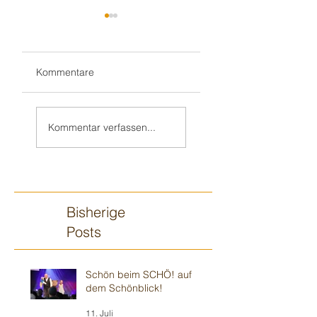
Kommentare
Teil 2/2:
Sandhausener 🎂
Ilvesheimer
Kindergeburtstag
Kommentar verfassen...
Kindergeburtstag
Bisherige
Posts
Schön beim SCHÖ! auf
dem Schönblick!
11. Juli