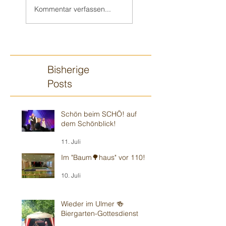
HENRIK im
- wie immer in
Kommentar verfassen...
„Weinheimer
musikalischer 🎶
Wohnzimmer“ -
Umgebung
Modernes 🍿
Theater
Bisherige
Posts
Schön beim SCHÖ! auf
dem Schönblick!
11. Juli
Im "Baum🌳haus" vor 110!
10. Juli
Wieder im Ulmer 🍻
Biergarten-Gottesdienst