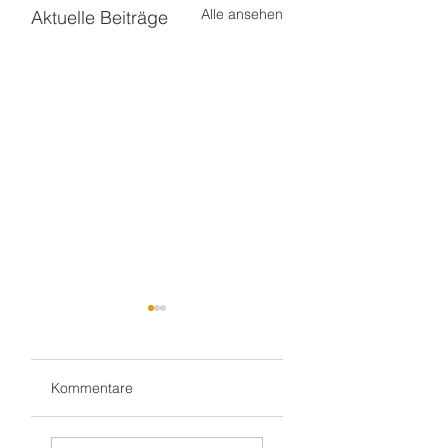
Alle ansehen
Aktuelle Beiträge
Kommentare
Wieder mit
„Zauberjahresstart“