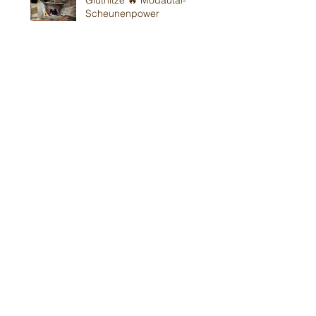
Gluthitze 🔥 Modautal-
Scheunenpower
19. Juni
Im Bickenbacher ☀️
Sonnenland
13. Juni
Mit Wind in Erbes-
Büdesheim
12. Juni
Teil 1/2: Reilinger
Kindergeburtstag
30. Mai