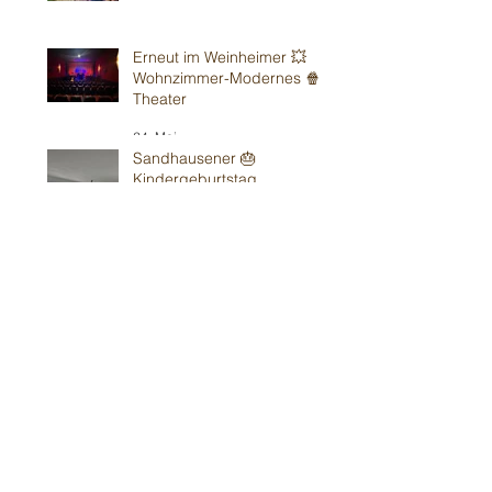
Erneut im Weinheimer 💥
Wohnzimmer-Modernes 🍿
Theater
24. Mai
Sandhausener 🎂
Kindergeburtstag
16. Mai
Weiter in Walldorf 🥳
15. Mai
Schon wieder in Bad Vilbel
bei Kirchens⛪️
10. Mai
O Francoforte- 🎉