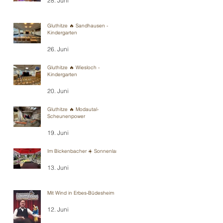
28. Juni
Gluthitze 🔥 Sandhausen -
Kindergarten
26. Juni
Gluthitze 🔥 Wiesloch -
Kindergarten
20. Juni
Gluthitze 🔥 Modautal-
Scheunenpower
19. Juni
Im Bickenbacher ☀️ Sonnenland
13. Juni
Mit Wind in Erbes-Büdesheim
12. Juni