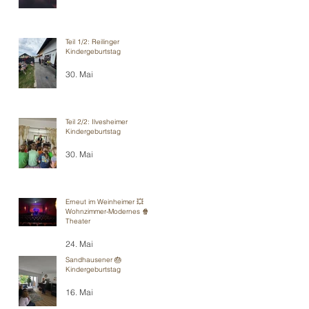
Teil 1/2: Reilinger
Kindergeburtstag
30. Mai
Teil 2/2: Ilvesheimer
Kindergeburtstag
30. Mai
Erneut im Weinheimer 💥
Wohnzimmer-Modernes 🍿
Theater
24. Mai
Sandhausener 🎂
Kindergeburtstag
16. Mai