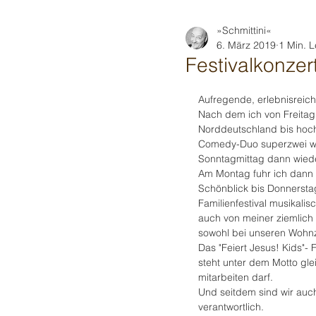
»Schmittini«
6. März 2019
1 Min. L
Festivalkonzer
Aufregende, erlebnisreich
Nach dem ich von Freitag
Norddeutschland bis hoch
Comedy-Duo superzwei w
Sonntagmittag dann wied
Am Montag fuhr ich dann
Schönblick bis Donnersta
Familienfestival musikali
auch von meiner ziemlich
sowohl bei unseren Wohnz
Das "Feiert Jesus! Kids"- F
steht unter dem Motto gle
mitarbeiten darf.
Und seitdem sind wir auch
verantwortlich.