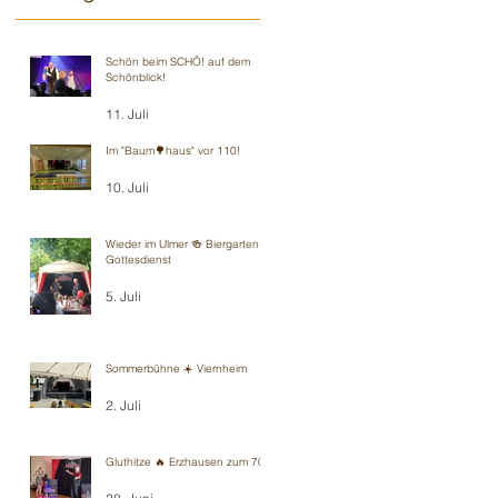
Schön beim SCHÖ! auf dem
Schönblick!
11. Juli
Im "Baum🌳haus" vor 110!
10. Juli
Wieder im Ulmer 🍻 Biergarten-
Gottesdienst
5. Juli
Sommerbühne ☀️ Viernheim
2. Juli
Gluthitze 🔥 Erzhausen zum 70.