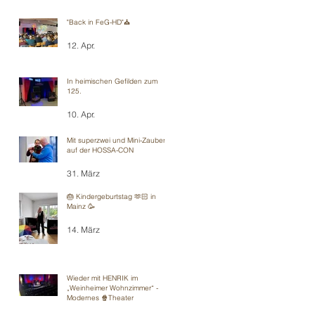
"Back in FeG-HD"⛪️
12. Apr.
In heimischen Gefilden zum
125.
10. Apr.
Mit superzwei und Mini-Zauberei
auf der HOSSA-CON
31. März
🎂 Kindergeburtstag 🫶🏻 in
Mainz 🥳
14. März
Wieder mit HENRIK im
„Weinheimer Wohnzimmer“ -
Modernes 🍿Theater