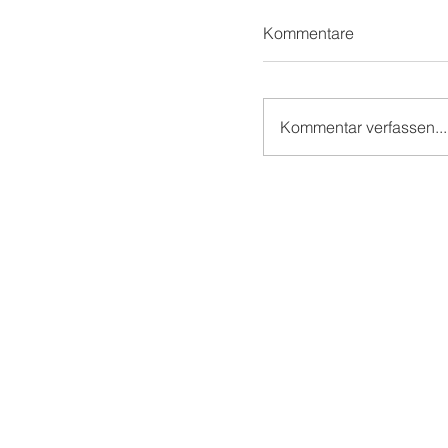
Kommentare
Kommentar verfassen...
Mit superzwei und M
Zauberei auf der 
CON