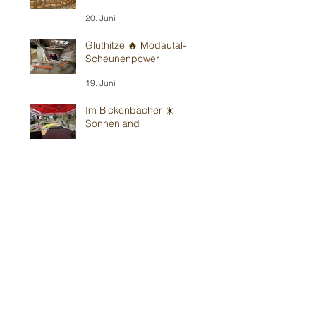
20. Juni
Gluthitze 🔥 Modautal-
Scheunenpower
19. Juni
Im Bickenbacher ☀️
Sonnenland
13. Juni
Mit Wind in Erbes-
Büdesheim
12. Juni
Teil 1/2: Reilinger
Kindergeburtstag
30. Mai