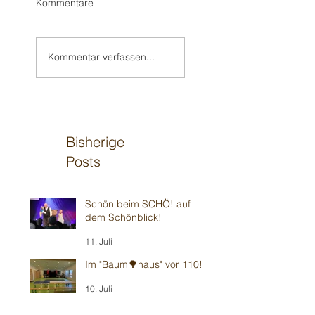
Kommentare
Erstmalig 3H:
Doppelspiel Teil
HENNI bei HAILO
2: Visionmaxx
Kommentar verfassen...
in HAIGER!
Weihnachtsfeier
Darmstadt
Bisherige
Posts
Schön beim SCHÖ! auf
dem Schönblick!
11. Juli
Im "Baum🌳haus" vor 110!
10. Juli