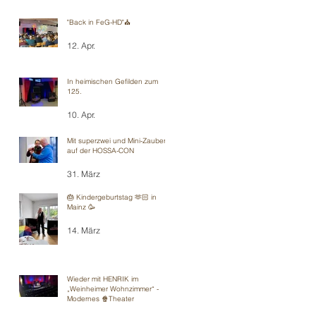
"Back in FeG-HD"⛪️
12. Apr.
In heimischen Gefilden zum
125.
10. Apr.
Mit superzwei und Mini-Zauberei
auf der HOSSA-CON
31. März
🎂 Kindergeburtstag 🫶🏻 in
Mainz 🥳
14. März
Wieder mit HENRIK im
„Weinheimer Wohnzimmer“ -
Modernes 🍿Theater