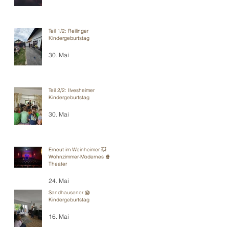
Teil 1/2: Reilinger
Kindergeburtstag
30. Mai
Teil 2/2: Ilvesheimer
Kindergeburtstag
30. Mai
Erneut im Weinheimer 💥
Wohnzimmer-Modernes 🍿
Theater
24. Mai
Sandhausener 🎂
Kindergeburtstag
16. Mai