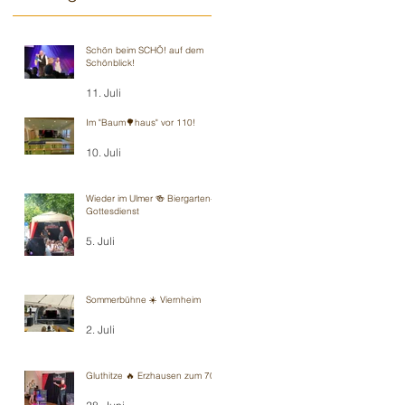
Schön beim SCHÖ! auf dem
Schönblick!
11. Juli
Im "Baum🌳haus" vor 110!
10. Juli
Wieder im Ulmer 🍻 Biergarten-
Gottesdienst
5. Juli
Sommerbühne ☀️ Viernheim
2. Juli
Gluthitze 🔥 Erzhausen zum 70.