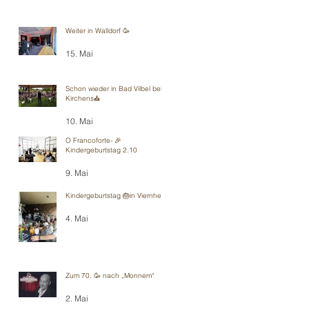
Weiter in Walldorf 🥳
15. Mai
Schon wieder in Bad Vilbel bei
Kirchens⛪️
10. Mai
O Francoforte- 🎉
Kindergeburtstag 2.10
9. Mai
Kindergeburtstag 🎂in Viernheim
4. Mai
Zum 70. 🥳 nach „Monnem“
2. Mai