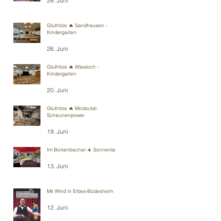
28. Juni
Gluthitze 🔥 Sandhausen -
Kindergarten
26. Juni
Gluthitze 🔥 Wiesloch -
Kindergarten
20. Juni
Gluthitze 🔥 Modautal-
Scheunenpower
19. Juni
Im Bickenbacher ☀️ Sonnenland
13. Juni
Mit Wind in Erbes-Büdesheim
12. Juni