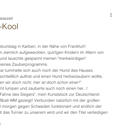
Lesezeit
-Kool
burtstag in Karben, in der Nähe von Frankfurt!
n ziemlich aufgeweckten, quirligen Kindern im Altern von 
r und lauschte gespannt meinen "merkwürdigen" 
 meines Zauberprogramms.
char tummelte sich auch noch der Hund des Hauses.
schließlich auftrat und einen Hund herbeizaubern wollte, 
n wir doch nicht, hier ist doch schon einer!"
icht lumpen und zauberte auch noch einen her...!
 Fahne des Siegers", mein Kunststück zur Deutschland-
ball-WM gezeigt! Verbunden natürlich mit der großen 
l morgen gegen Schweden funktioniert und endlich der 
mit das Turnier zu unserem wird und wir den Titel verteidigen 
!