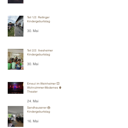
Teil 1/2: Reilinger
Kindergeburtstag
30. Mai
Teil 2/2: Ilvesheimer
Kindergeburtstag
30. Mai
Erneut im Weinheimer 💥
Wohnzimmer-Modernes 🍿
Theater
24. Mai
Sandhausener 🎂
Kindergeburtstag
16. Mai