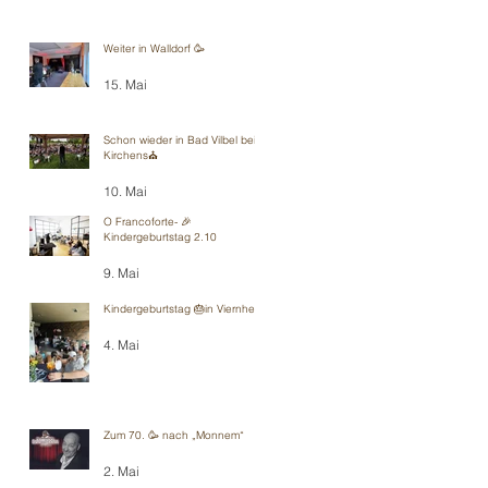
Weiter in Walldorf 🥳
15. Mai
Schon wieder in Bad Vilbel bei
Kirchens⛪️
10. Mai
O Francoforte- 🎉
Kindergeburtstag 2.10
9. Mai
Kindergeburtstag 🎂in Viernheim
4. Mai
Zum 70. 🥳 nach „Monnem“
2. Mai