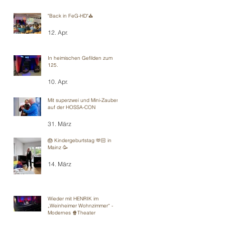
"Back in FeG-HD"⛪️
12. Apr.
In heimischen Gefilden zum
125.
10. Apr.
Mit superzwei und Mini-Zauberei
auf der HOSSA-CON
31. März
🎂 Kindergeburtstag 🫶🏻 in
Mainz 🥳
14. März
Wieder mit HENRIK im
„Weinheimer Wohnzimmer“ -
Modernes 🍿Theater