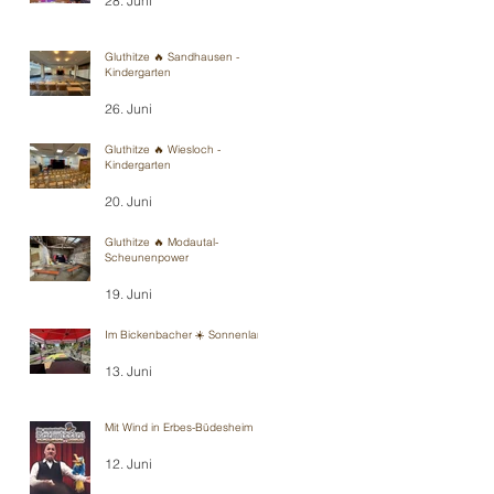
28. Juni
Gluthitze 🔥 Sandhausen -
Kindergarten
26. Juni
Gluthitze 🔥 Wiesloch -
Kindergarten
20. Juni
Gluthitze 🔥 Modautal-
Scheunenpower
19. Juni
Im Bickenbacher ☀️ Sonnenland
13. Juni
Mit Wind in Erbes-Büdesheim
12. Juni