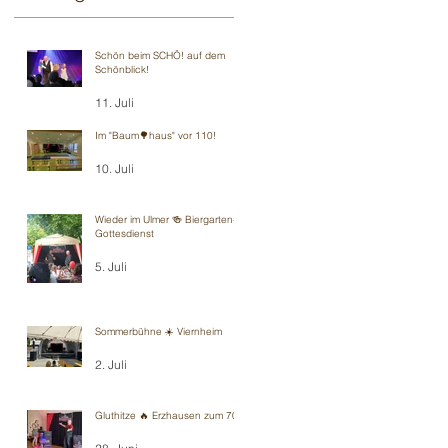
Schön beim SCHÖ! auf dem
Schönblick!
11. Juli
Im "Baum🌳haus" vor 110!
10. Juli
Wieder im Ulmer 🍻 Biergarten-
Gottesdienst
5. Juli
Sommerbühne ☀️ Viernheim
2. Juli
Gluthitze 🔥 Erzhausen zum 70.