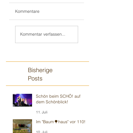
Kommentare
Wieder mit
„Zauberjahresstart“
HENRIK im
- wie immer in
Kommentar verfassen...
„Weinheimer
musikalischer 🎶
Wohnzimmer“ -
Umgebung
Modernes 🍿
Theater
Bisherige
Posts
Schön beim SCHÖ! auf
dem Schönblick!
11. Juli
Im "Baum🌳haus" vor 110!
10. Juli