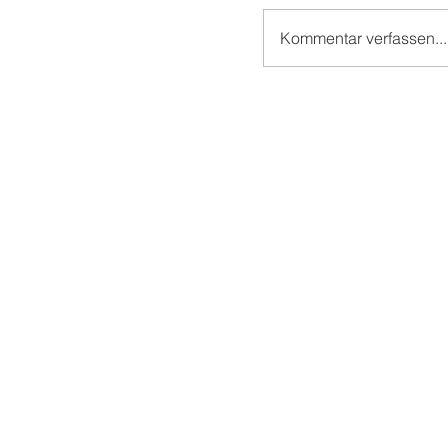
Kommentar verfassen...
Gluthitze 🔥 Erzha
70.