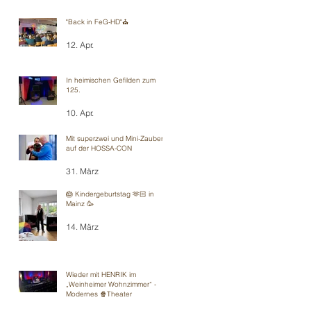
"Back in FeG-HD"⛪️
12. Apr.
In heimischen Gefilden zum
125.
10. Apr.
Mit superzwei und Mini-Zauberei
auf der HOSSA-CON
31. März
🎂 Kindergeburtstag 🫶🏻 in
Mainz 🥳
14. März
Wieder mit HENRIK im
„Weinheimer Wohnzimmer“ -
Modernes 🍿Theater