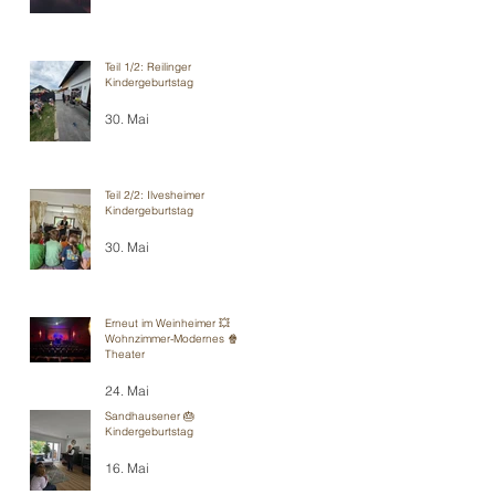
Teil 1/2: Reilinger
Kindergeburtstag
30. Mai
Teil 2/2: Ilvesheimer
Kindergeburtstag
30. Mai
Erneut im Weinheimer 💥
Wohnzimmer-Modernes 🍿
Theater
24. Mai
Sandhausener 🎂
Kindergeburtstag
16. Mai