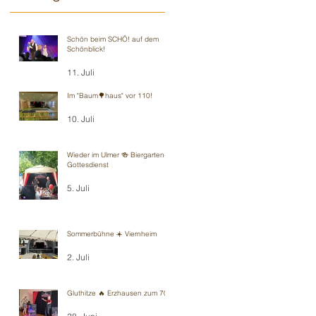
Schön beim SCHÖ! auf dem
Schönblick!
11. Juli
Im "Baum🌳haus" vor 110!
10. Juli
Wieder im Ulmer 🍻 Biergarten-
Gottesdienst
5. Juli
Sommerbühne ☀️ Viernheim
2. Juli
Gluthitze 🔥 Erzhausen zum 70.