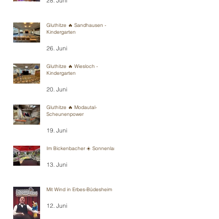
28. Juni
Gluthitze 🔥 Sandhausen -
Kindergarten
26. Juni
Gluthitze 🔥 Wiesloch -
Kindergarten
20. Juni
Gluthitze 🔥 Modautal-
Scheunenpower
19. Juni
Im Bickenbacher ☀️ Sonnenland
13. Juni
Mit Wind in Erbes-Büdesheim
12. Juni