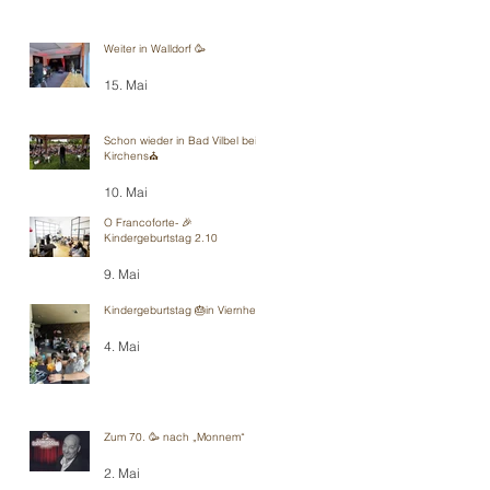
Weiter in Walldorf 🥳
15. Mai
Schon wieder in Bad Vilbel bei
Kirchens⛪️
10. Mai
O Francoforte- 🎉
Kindergeburtstag 2.10
9. Mai
Kindergeburtstag 🎂in Viernheim
4. Mai
Zum 70. 🥳 nach „Monnem“
2. Mai