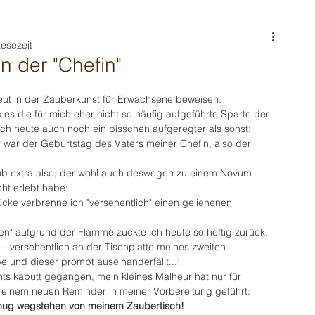
Lesezeit
n der "Chefin"
neut in der Zauberkunst für Erwachsene beweisen.
es die für mich eher nicht so häufig aufgeführte Sparte der 
ich heute auch noch ein bisschen aufgeregter als sonst:
 war der Geburtstag des Vaters meiner Chefin, also der 
hub extra also, der wohl auch deswegen zu einem Novum 
cht erlebt habe:
cke verbrenne ich "versehentlich" einen geliehenen 
en" aufgrund der Flamme zuckte ich heute so heftig zurück, 
h - versehentlich an der Tischplatte meines zweiten 
 und dieser prompt auseinanderfällt...!
hts kaputt gegangen, mein kleines Malheur hat nur für 
 einem neuen Reminder in meiner Vorbereitung geführt:
nug wegstehen von meinem Zaubertisch!