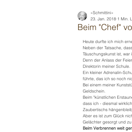
»Schmittini«
23. Jan. 2018
1 Min. 
Beim "Chef" vo
Heute durfte ich mich er
Neben der Tatsache, dass 
Täuschungskunst ist, war 
Denn der Anlass der Feier
Direktorin meiner Schule.
Ein kleiner Adrenalin-Sc
führte, das ich so noch ni
Bei einem meiner Kunststü
Geldschein.
Beim "künstlichen Erstaun
dass ich - diesmal wirklic
Zaubertischs hängenbleibe
Aber es ist zum Glück nic
Gelächter gesorgt und zu
Beim Verbrennen weit ge