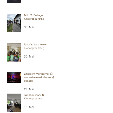
Teil 1/2: Reilinger
Kindergeburtstag
30. Mai
Teil 2/2: Ilvesheimer
Kindergeburtstag
30. Mai
Erneut im Weinheimer 💥
Wohnzimmer-Modernes 🍿
Theater
24. Mai
Sandhausener 🎂
Kindergeburtstag
16. Mai