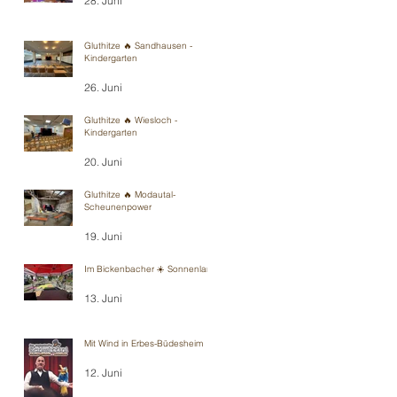
28. Juni
Gluthitze 🔥 Sandhausen -
Kindergarten
26. Juni
Gluthitze 🔥 Wiesloch -
Kindergarten
20. Juni
Gluthitze 🔥 Modautal-
Scheunenpower
19. Juni
Im Bickenbacher ☀️ Sonnenland
13. Juni
Mit Wind in Erbes-Büdesheim
12. Juni