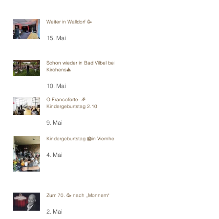
Weiter in Walldorf 🥳
15. Mai
Schon wieder in Bad Vilbel bei
Kirchens⛪️
10. Mai
O Francoforte- 🎉
Kindergeburtstag 2.10
9. Mai
Kindergeburtstag 🎂in Viernheim
4. Mai
Zum 70. 🥳 nach „Monnem“
2. Mai