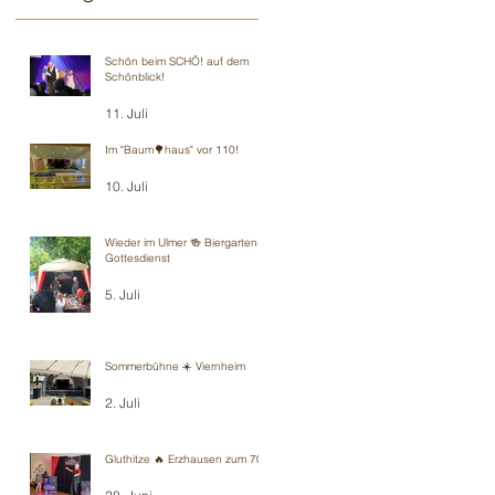
Schön beim SCHÖ! auf dem
Schönblick!
11. Juli
Im "Baum🌳haus" vor 110!
10. Juli
Wieder im Ulmer 🍻 Biergarten-
Gottesdienst
5. Juli
Sommerbühne ☀️ Viernheim
2. Juli
Gluthitze 🔥 Erzhausen zum 70.