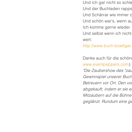
Und ich gar nicht so schl
Und der Buchladen rappel
Und Schärrar wie immer 
Und schön war's, wenn a
Ich komme gerne wieder.
Und selbst wenn ich nicht
wert:
http://www.buch-boettger.
Danke auch für die schöne
www.eventpeppers.com
):
"Die Zaubershow des "zaub
Gewinnspiel unserer Buchh
Betreuern vor Ort. Den vo
abgekauft, indem er sie ei
Mitzaubern auf die Bühne
geglänzt. Rundum eine g