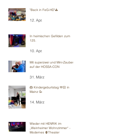
"Back in FeG-HD"⛪️
12. Apr.
In heimischen Gefilden zum
125.
10. Apr.
Mit superzwei und Mini-Zauberei
auf der HOSSA-CON
31. März
🎂 Kindergeburtstag 🫶🏻 in
Mainz 🥳
14. März
Wieder mit HENRIK im
„Weinheimer Wohnzimmer“ -
Modernes 🍿Theater