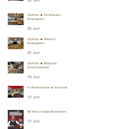
28. Juni
Gluthitze 🔥 Sandhausen -
Kindergarten
26. Juni
Gluthitze 🔥 Wiesloch -
Kindergarten
20. Juni
Gluthitze 🔥 Modautal-
Scheunenpower
19. Juni
Im Bickenbacher ☀️ Sonnenland
13. Juni
Mit Wind in Erbes-Büdesheim
12. Juni