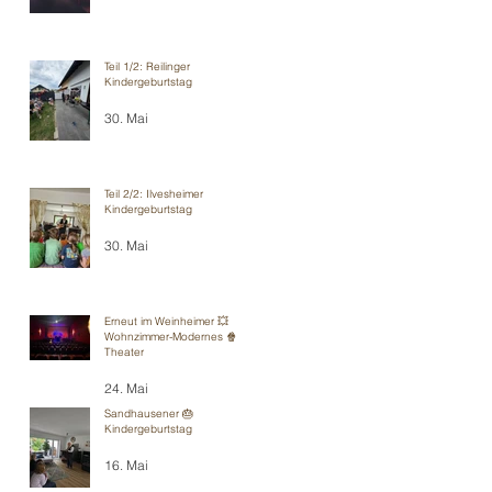
Teil 1/2: Reilinger
Kindergeburtstag
30. Mai
Teil 2/2: Ilvesheimer
Kindergeburtstag
30. Mai
Erneut im Weinheimer 💥
Wohnzimmer-Modernes 🍿
Theater
24. Mai
Sandhausener 🎂
Kindergeburtstag
16. Mai