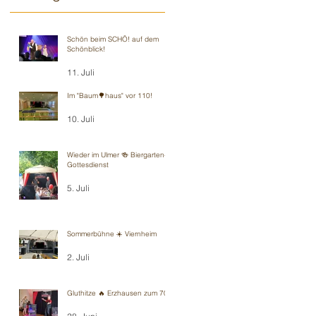
Schön beim SCHÖ! auf dem
Schönblick!
11. Juli
Im "Baum🌳haus" vor 110!
10. Juli
Wieder im Ulmer 🍻 Biergarten-
Gottesdienst
5. Juli
Sommerbühne ☀️ Viernheim
2. Juli
Gluthitze 🔥 Erzhausen zum 70.