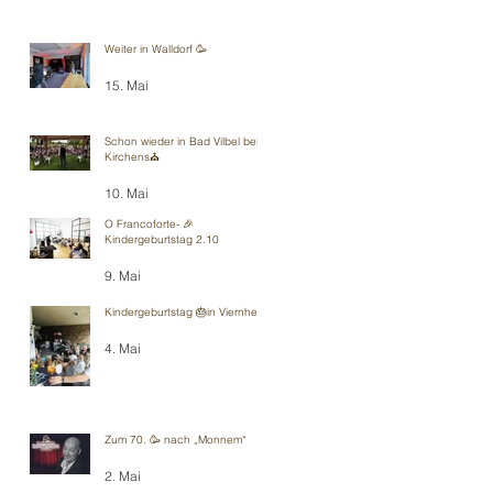
Weiter in Walldorf 🥳
15. Mai
Schon wieder in Bad Vilbel bei
Kirchens⛪️
10. Mai
O Francoforte- 🎉
Kindergeburtstag 2.10
9. Mai
Kindergeburtstag 🎂in Viernheim
4. Mai
Zum 70. 🥳 nach „Monnem“
2. Mai