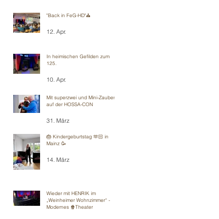
"Back in FeG-HD"⛪️
12. Apr.
In heimischen Gefilden zum
125.
10. Apr.
Mit superzwei und Mini-Zauberei
auf der HOSSA-CON
31. März
🎂 Kindergeburtstag 🫶🏻 in
Mainz 🥳
14. März
Wieder mit HENRIK im
„Weinheimer Wohnzimmer“ -
Modernes 🍿Theater