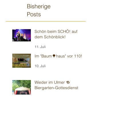
Bisherige
Posts
Schön beim SCHÖ! auf
dem Schönblick!
11. Juli
Im "Baum🌳haus" vor 110!
10. Juli
Wieder im Ulmer 🍻
Biergarten-Gottesdienst
5. Juli
Sommerbühne ☀️ Viernheim
2. Juli