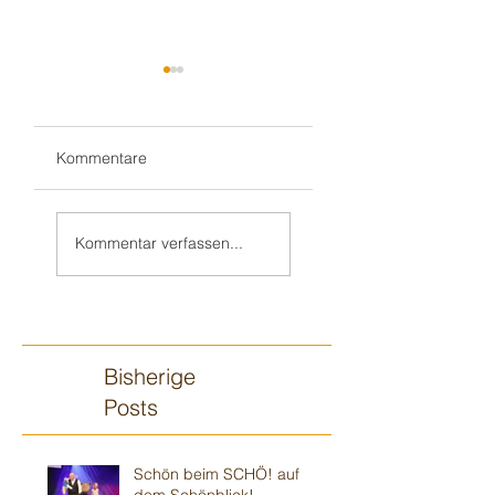
Kommentare
Teil 2/2:
Sandhausener 🎂
Ilvesheimer
Kindergeburtstag
Kommentar verfassen...
Kindergeburtstag
Bisherige
Posts
Schön beim SCHÖ! auf
dem Schönblick!