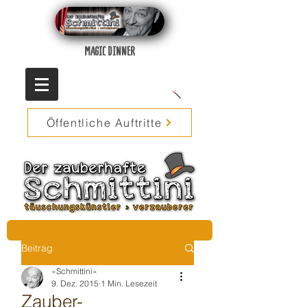
MAGIC DINNER
Öffentliche Auftritte
Beitrag
»Schmittini«
9. Dez. 2015
1 Min. Lesezeit
Zauber-