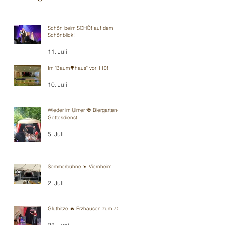
Schön beim SCHÖ! auf dem
Schönblick!
11. Juli
Im "Baum🌳haus" vor 110!
10. Juli
Wieder im Ulmer 🍻 Biergarten-
Gottesdienst
5. Juli
Sommerbühne ☀️ Viernheim
2. Juli
Gluthitze 🔥 Erzhausen zum 70.