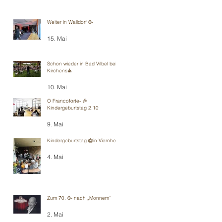
Weiter in Walldorf 🥳
15. Mai
Schon wieder in Bad Vilbel bei
Kirchens⛪️
10. Mai
O Francoforte- 🎉
Kindergeburtstag 2.10
9. Mai
Kindergeburtstag 🎂in Viernheim
4. Mai
Zum 70. 🥳 nach „Monnem“
2. Mai