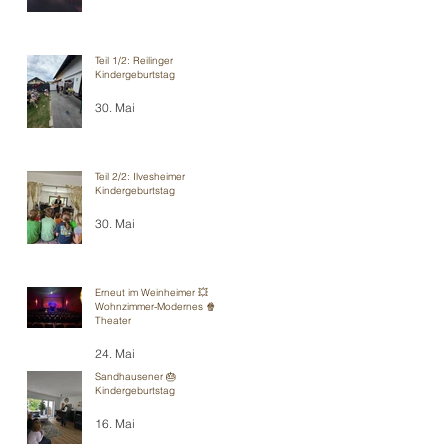
Teil 1/2: Reilinger
Kindergeburtstag
30. Mai
Teil 2/2: Ilvesheimer
Kindergeburtstag
30. Mai
Erneut im Weinheimer 💥
Wohnzimmer-Modernes 🍿
Theater
24. Mai
Sandhausener 🎂
Kindergeburtstag
16. Mai