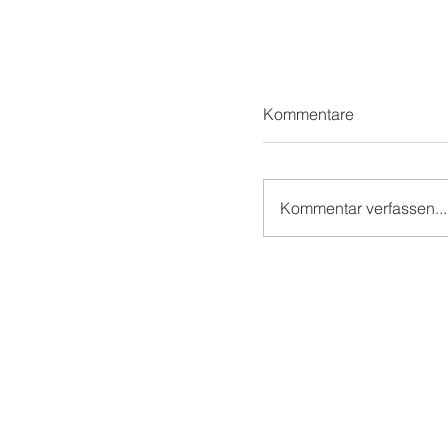
Kommentare
Kommentar verfassen...
Teil 1/2: Reilinger
Kindergeburtstag