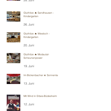
28. Juni
Gluthitze 🔥 Sandhausen -
Kindergarten
26. Juni
Gluthitze 🔥 Wiesloch -
Kindergarten
20. Juni
Gluthitze 🔥 Modautal-
Scheunenpower
19. Juni
Im Bickenbacher ☀️ Sonnenland
13. Juni
Mit Wind in Erbes-Büdesheim
12. Juni