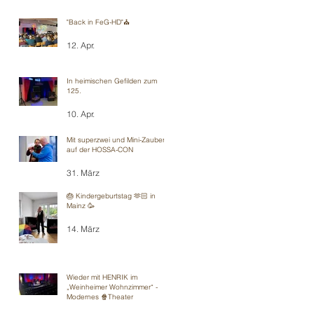
"Back in FeG-HD"⛪️
12. Apr.
In heimischen Gefilden zum
125.
10. Apr.
Mit superzwei und Mini-Zauberei
auf der HOSSA-CON
31. März
🎂 Kindergeburtstag 🫶🏻 in
Mainz 🥳
14. März
Wieder mit HENRIK im
„Weinheimer Wohnzimmer“ -
Modernes 🍿Theater