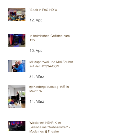
"Back in FeG-HD"⛪️
12. Apr.
In heimischen Gefilden zum
125.
10. Apr.
Mit superzwei und Mini-Zauberei
auf der HOSSA-CON
31. März
🎂 Kindergeburtstag 🫶🏻 in
Mainz 🥳
14. März
Wieder mit HENRIK im
„Weinheimer Wohnzimmer“ -
Modernes 🍿Theater