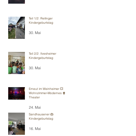
Teil 1/2: Reilinger
Kindergeburtstag
30. Mai
Teil 2/2: Ilvesheimer
Kindergeburtstag
30. Mai
Erneut im Weinheimer 💥
Wohnzimmer-Modernes 🍿
Theater
24. Mai
Sandhausener 🎂
Kindergeburtstag
16. Mai