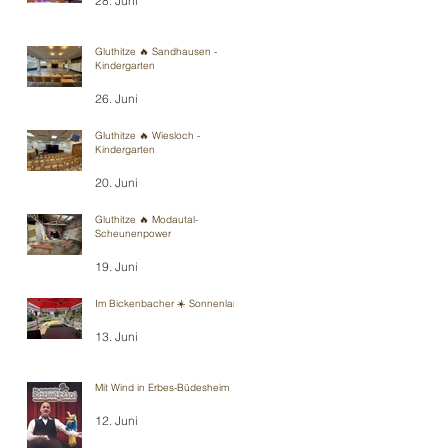
28. Juni
Gluthitze 🔥 Sandhausen -
Kindergarten
26. Juni
Gluthitze 🔥 Wiesloch -
Kindergarten
20. Juni
Gluthitze 🔥 Modautal-
Scheunenpower
19. Juni
Im Bickenbacher ☀️ Sonnenland
13. Juni
Mit Wind in Erbes-Büdesheim
12. Juni