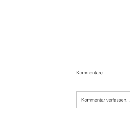
Kommentare
Kommentar verfassen...
Teil 1/2: Reilinger
Kindergeburtstag