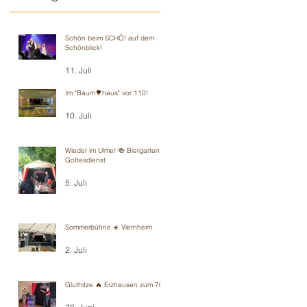
Schön beim SCHÖ! auf dem
Schönblick!
11. Juli
Im "Baum🌳haus" vor 110!
10. Juli
Wieder im Ulmer 🍻 Biergarten-
Gottesdienst
5. Juli
Sommerbühne ☀️ Viernheim
2. Juli
Gluthitze 🔥 Erzhausen zum 70.