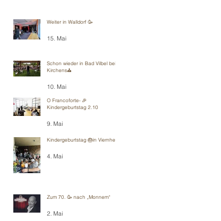
Weiter in Walldorf 🥳
15. Mai
Schon wieder in Bad Vilbel bei
Kirchens⛪️
10. Mai
O Francoforte- 🎉
Kindergeburtstag 2.10
9. Mai
Kindergeburtstag 🎂in Viernheim
4. Mai
Zum 70. 🥳 nach „Monnem“
2. Mai