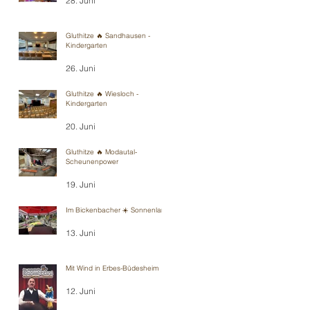
28. Juni
Gluthitze 🔥 Sandhausen -
Kindergarten
26. Juni
Gluthitze 🔥 Wiesloch -
Kindergarten
20. Juni
Gluthitze 🔥 Modautal-
Scheunenpower
19. Juni
Im Bickenbacher ☀️ Sonnenland
13. Juni
Mit Wind in Erbes-Büdesheim
12. Juni