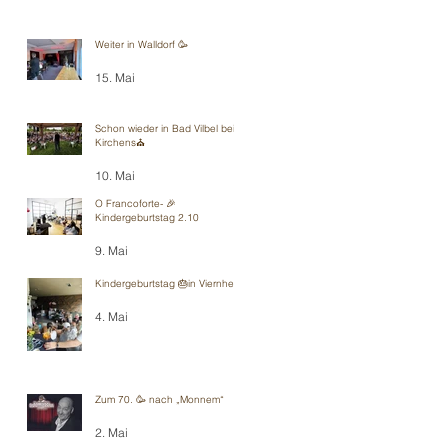
Weiter in Walldorf 🥳
15. Mai
Schon wieder in Bad Vilbel bei
Kirchens⛪️
10. Mai
O Francoforte- 🎉
Kindergeburtstag 2.10
9. Mai
Kindergeburtstag 🎂in Viernheim
4. Mai
Zum 70. 🥳 nach „Monnem“
2. Mai