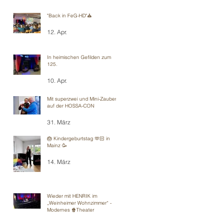
"Back in FeG-HD"⛪️
12. Apr.
In heimischen Gefilden zum
125.
10. Apr.
Mit superzwei und Mini-Zauberei
auf der HOSSA-CON
31. März
🎂 Kindergeburtstag 🫶🏻 in
Mainz 🥳
14. März
Wieder mit HENRIK im
„Weinheimer Wohnzimmer“ -
Modernes 🍿Theater