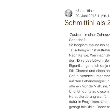
»Schmittini«
20. Juni 2015
1 Min. 
Schmittini als
 Zaubern in einer Zahnarz
Geht das? 
So langsam staune ich selb
Täuschungskunst auftrete
Nach Kerwe, Weihnachtsfe
der Höhle des Löwen: Bei
Eigentlich gehe ich da ja 
Stil, Charme und einen ho
Gefühl vermittelt, man wä
auf den Behandlungsstuhl
offenen Münder"- äh, ne, "
Und ich durfte zu diesem
Herausforderung war für 
dafür in Frage kam. Und da
gesagt miniklein. Daher s