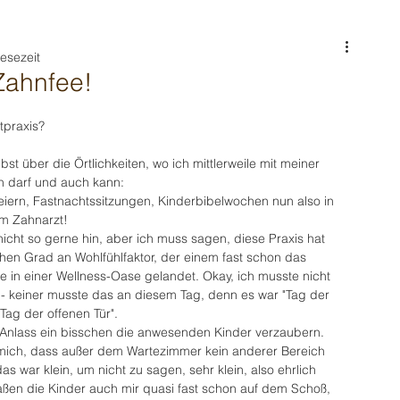
Lesezeit
 Zahnfee!
tpraxis? 
st über die Örtlichkeiten, wo ich mittlerweile mit meiner 
n darf und auch kann: 
iern, Fastnachtssitzungen, Kinderbibelwochen nun also in 
m Zahnarzt! 
nicht so gerne hin, aber ich muss sagen, diese Praxis hat 
hen Grad an Wohlfühlfaktor, der einem fast schon das 
re in einer Wellness-Oase gelandet. Okay, ich musste nicht 
- keiner musste das an diesem Tag, denn es war "Tag der 
Tag der offenen Tür". 
 Anlass ein bisschen die anwesenden Kinder verzaubern.  
mich, dass außer dem Wartezimmer kein anderer Bereich 
s war klein, um nicht zu sagen, sehr klein, also ehrlich 
aßen die Kinder auch mir quasi fast schon auf dem Schoß, 