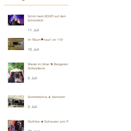
Schön beim SCHÖ! auf dem
Schönblick!
11. Juli
Im "Baum🌳haus" vor 110!
10. Juli
Wieder im Ulmer 🍻 Biergarten-
Gottesdienst
5. Juli
Sommerbühne ☀️ Viernheim
2. Juli
Gluthitze 🔥 Erzhausen zum 70.