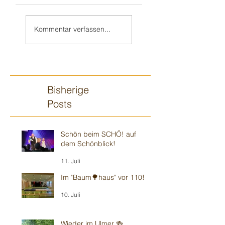
Wieder mit
„Zauberjahresstart“
HENRIK im
- wie immer in
Kommentar verfassen...
„Weinheimer
musikalischer 🎶
Wohnzimmer“ -
Umgebung
Modernes 🍿
Theater
Bisherige
Posts
Schön beim SCHÖ! auf
dem Schönblick!
11. Juli
Im "Baum🌳haus" vor 110!
10. Juli
Wieder im Ulmer 🍻