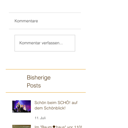
Kommentare
Wieder mit
„Zauberjahresstart“
HENRIK im
- wie immer in
Kommentar verfassen...
„Weinheimer
musikalischer 🎶
Wohnzimmer“ -
Umgebung
Modernes 🍿
Theater
Bisherige
Posts
Schön beim SCHÖ! auf
dem Schönblick!
11. Juli
Im "Baum🌳haus" vor 110!