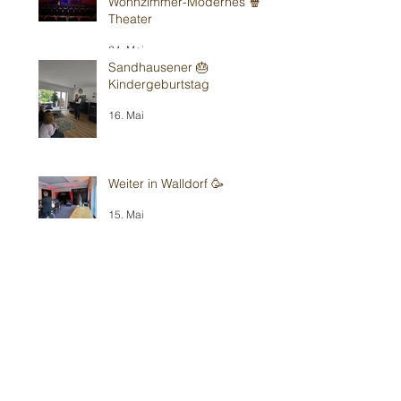
Wohnzimmer-Modernes 🍿
Theater
24. Mai
Sandhausener 🎂
Kindergeburtstag
16. Mai
Weiter in Walldorf 🥳
15. Mai
Schon wieder in Bad Vilbel
bei Kirchens⛪️
10. Mai
O Francoforte- 🎉
Kindergeburtstag 2.10
9. Mai