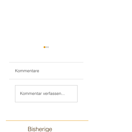
Kommentare
Wieder im Ulmer
Gluthitze 🔥
🍻 Biergarten-
Modautal-
Kommentar verfassen...
Gottesdienst
Scheunenpower
Bisherige