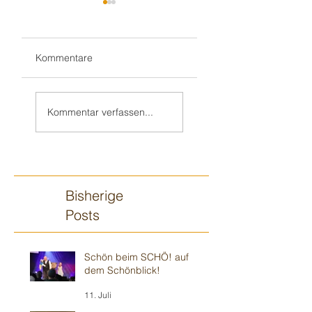
Kommentare
Teil 2/2:
Sandhausener 🎂
Ilvesheimer
Kindergeburtstag
Kommentar verfassen...
Kindergeburtstag
Bisherige
Posts
Schön beim SCHÖ! auf
dem Schönblick!
11. Juli