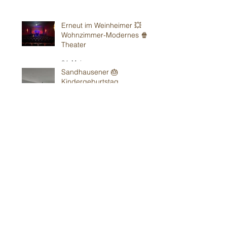
Erneut im Weinheimer 💥
Wohnzimmer-Modernes 🍿
Theater
24. Mai
Sandhausener 🎂
Kindergeburtstag
16. Mai
Weiter in Walldorf 🥳
15. Mai
Schon wieder in Bad Vilbel
bei Kirchens⛪️
10. Mai
O Francoforte- 🎉