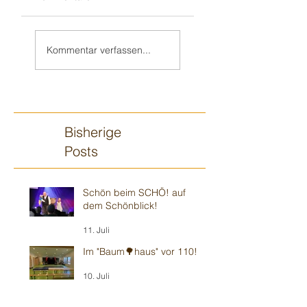
Teil 2/2:
Sandhausener 🎂
Ilvesheimer
Kindergeburtstag
Kommentar verfassen...
Kindergeburtstag
Bisherige
Posts
Schön beim SCHÖ! auf
dem Schönblick!
11. Juli
Im "Baum🌳haus" vor 110!
10. Juli