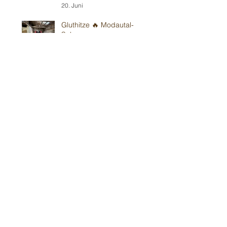
20. Juni
Gluthitze 🔥 Modautal-
Scheunenpower
19. Juni
Im Bickenbacher ☀️
Sonnenland
13. Juni
Mit Wind in Erbes-
Büdesheim
12. Juni
Teil 1/2: Reilinger
Kindergeburtstag
30. Mai