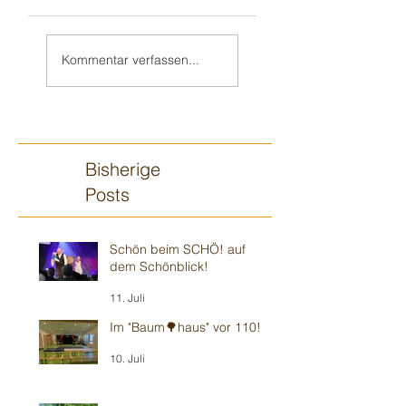
Weiter in Walldorf
Zum 70. 🥳 nach
🥳
„Monnem“
Kommentar verfassen...
Bisherige
Posts
Schön beim SCHÖ! auf
dem Schönblick!
11. Juli
Im "Baum🌳haus" vor 110!
10. Juli