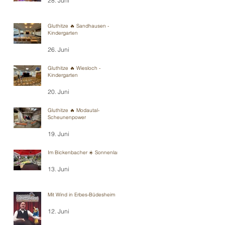
28. Juni
Gluthitze 🔥 Sandhausen -
Kindergarten
26. Juni
Gluthitze 🔥 Wiesloch -
Kindergarten
20. Juni
Gluthitze 🔥 Modautal-
Scheunenpower
19. Juni
Im Bickenbacher ☀️ Sonnenland
13. Juni
Mit Wind in Erbes-Büdesheim
12. Juni