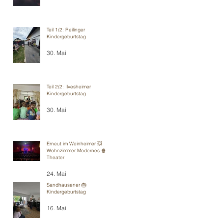
Teil 1/2: Reilinger
Kindergeburtstag
30. Mai
Teil 2/2: Ilvesheimer
Kindergeburtstag
30. Mai
Erneut im Weinheimer 💥
Wohnzimmer-Modernes 🍿
Theater
24. Mai
Sandhausener 🎂
Kindergeburtstag
16. Mai