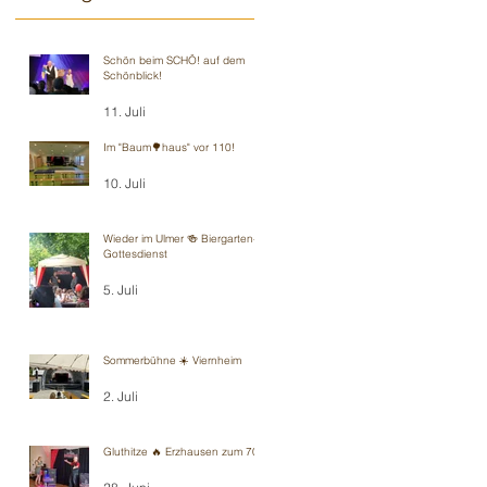
Schön beim SCHÖ! auf dem
Schönblick!
11. Juli
Im "Baum🌳haus" vor 110!
10. Juli
Wieder im Ulmer 🍻 Biergarten-
Gottesdienst
5. Juli
Sommerbühne ☀️ Viernheim
2. Juli
Gluthitze 🔥 Erzhausen zum 70.