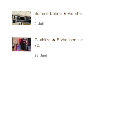
Sommerbühne ☀️ Viernheim
2. Juli
Gluthitze 🔥 Erzhausen zum
70.
28. Juni
Gluthitze 🔥 Sandhausen -
Kindergarten
26. Juni
Gluthitze 🔥 Wiesloch -
Kindergarten
20. Juni
Gluthitze 🔥 Modautal-
Scheunenpower