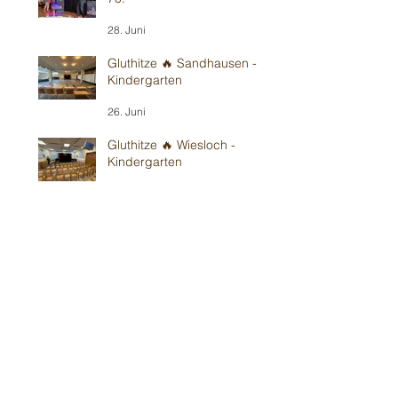
28. Juni
Gluthitze 🔥 Sandhausen -
Kindergarten
26. Juni
Gluthitze 🔥 Wiesloch -
Kindergarten
20. Juni
Gluthitze 🔥 Modautal-
Scheunenpower
19. Juni
Im Bickenbacher ☀️
Sonnenland
13. Juni
Mit Wind in Erbes-