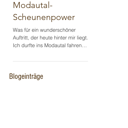
Gluthitze 🔥
Modautal-
Scheunenpower
Was für ein wunderschöner
Auftritt, der heute hinter mir liegt.
Ich durfte ins Modautal fahren,
um Kindern einen schönen
Nachmittag zu bereiten, die
sonst den Kindergottesdienst
Blogeinträge
einer Kirchengemeinde
regelmäßig besuchen. Ich war
sozusagen das Geschenk des
Kindergottesdienst-Teams an
die Kids. Und da das
Gemeindehaus mit einer