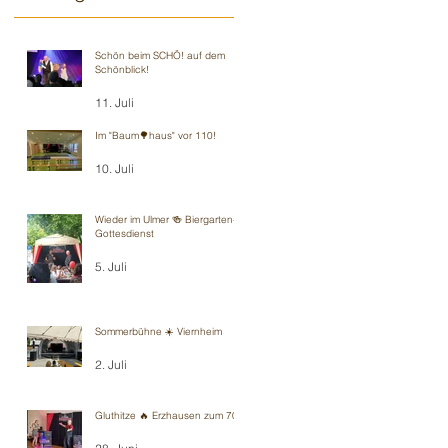
Schön beim SCHÖ! auf dem
Schönblick!
11. Juli
Im "Baum🌳haus" vor 110!
10. Juli
Wieder im Ulmer 🍻 Biergarten-
Gottesdienst
5. Juli
Sommerbühne ☀️ Viernheim
2. Juli
Gluthitze 🔥 Erzhausen zum 70.