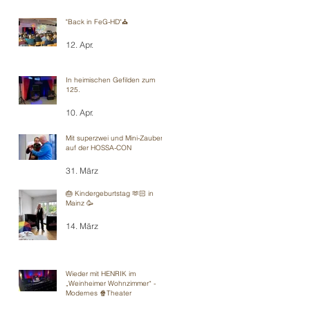
"Back in FeG-HD"⛪️
12. Apr.
In heimischen Gefilden zum
125.
10. Apr.
Mit superzwei und Mini-Zauberei
auf der HOSSA-CON
31. März
🎂 Kindergeburtstag 🫶🏻 in
Mainz 🥳
14. März
Wieder mit HENRIK im
„Weinheimer Wohnzimmer“ -
Modernes 🍿Theater