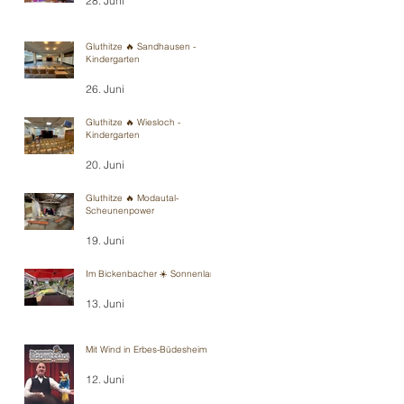
28. Juni
Gluthitze 🔥 Sandhausen -
Kindergarten
26. Juni
Gluthitze 🔥 Wiesloch -
Kindergarten
20. Juni
Gluthitze 🔥 Modautal-
Scheunenpower
19. Juni
Im Bickenbacher ☀️ Sonnenland
13. Juni
Mit Wind in Erbes-Büdesheim
12. Juni