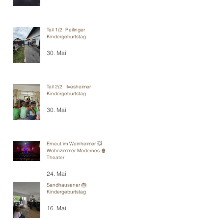
Teil 1/2: Reilinger
Kindergeburtstag
30. Mai
Teil 2/2: Ilvesheimer
Kindergeburtstag
30. Mai
Erneut im Weinheimer 💥
Wohnzimmer-Modernes 🍿
Theater
24. Mai
Sandhausener 🎂
Kindergeburtstag
16. Mai