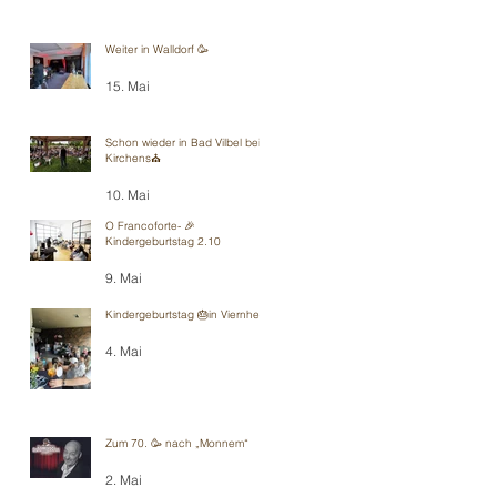
Weiter in Walldorf 🥳
15. Mai
Schon wieder in Bad Vilbel bei
Kirchens⛪️
10. Mai
O Francoforte- 🎉
Kindergeburtstag 2.10
9. Mai
Kindergeburtstag 🎂in Viernheim
4. Mai
Zum 70. 🥳 nach „Monnem“
2. Mai