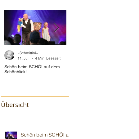
»Schmittini«
»Schmittini«
11. Juli
4 Min. Lesezeit
10. Juli
2 Min. Lesezeit
Schön beim SCHÖ! auf dem
Im "Baum🌳haus" vor 110!
Wiede
Schönblick!
Gotte
Übersicht
Schön beim SCHÖ! auf