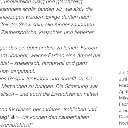
 unglaublich lustig und gleichzeitig 
sonders schön fanden wir, wie aktiv die 
inbezogen wurden: Einige durften nach 
eil der Show sein, alle Kinder zauberten 
Zaubersprüche, klatschten und fieberten 
ar das ein oder andere zu lernen: Farben 
m überlegt, welche Farben eine Ampel hat 
tet – spielerisch, humorvoll und ganz 
 Show eingebaut.
Juli
ges Gespür für Kinder und schafft es, sie 
Juni
Mai 
 Mitmachen zu bringen. Die Stimmung war 
Apri
stisch – und auch die Erwachsenen hatten 
Mär
Febr
ön für diesen besonderen, fröhlichen und 
Janu
ttag! 🎩✨ Wir können den zauberhaften 
Dez
Nov
terempfehlen!"