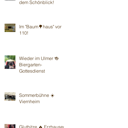
dem Schönblick!
Im "Baum🌳haus" vor
110!
Wieder im Ulmer 🍻
Biergarten-
Gottesdienst
Sommerbühne ☀️
Viernheim
Gluthitze 🔥 Erzhausen