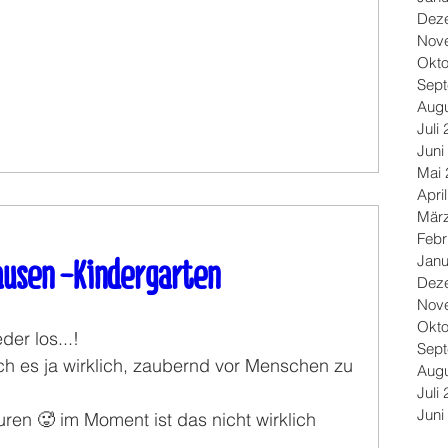
Dez
Nov
Okto
Sep
Augu
Juli
Juni
Mai 
Apri
Mär
Febr
Janu
ausen -Kindergarten
Dez
Nov
Okto
der los...!
Sep
ich es ja wirklich, zaubernd vor Menschen zu 
Augu
Juli
Juni
ren 🥵 im Moment ist das nicht wirklich 