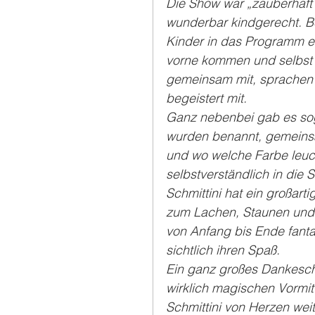
Die Show war „zauberhaft“,
wunderbar kindgerecht. Be
Kinder in das Programm e
vorne kommen und selbst T
gemeinsam mit, sprachen 
begeistert mit.
Ganz nebenbei gab es sog
wurden benannt, gemeinsa
und wo welche Farbe leuch
selbstverständlich in die
Schmittini hat ein großarti
zum Lachen, Staunen und
von Anfang bis Ende fanta
sichtlich ihren Spaß.
Ein ganz großes Dankesch
wirklich magischen Vormi
Schmittini von Herzen wei