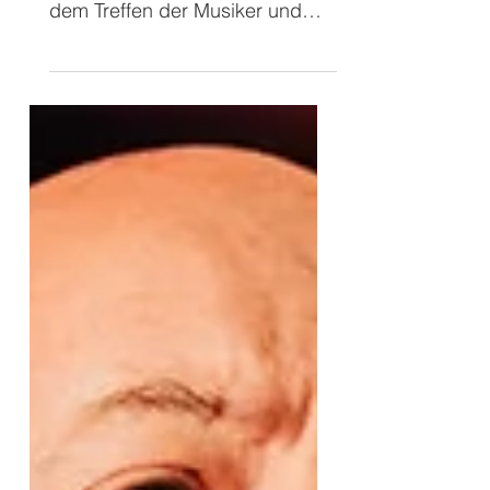
Mein Jahr beginnt immer mit
dem Treffen der Musiker und
Musikerinnen aus der
christlichen und kirchlichen
Musikszene. Dieses Treffen zum
Auftakt des Jahres ist für mich
ein Anker meines Jahresablaufs
und gesetzt. Es hat eine
Tradition und ich gehöre dieser
Gemeinschaft schon sehr lange
an. Hier kommen aus dem
gesamten Bundesgebiet ca. 150
Kollegen und Kolleginnen (oder
sogar noch mehr) an einem
Wochenende zusammen, um
sich gemeinsam auf das Jahr