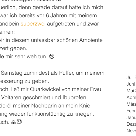
erlich, denn gerade darauf hatte ich mich 
r war ich bereits vor 6 Jahren mit meinem 
tandbein 
superzwei
 aufgetreten und zwar 
ahren: 
wir in diesem unfassbar schönen Ambiente 
nzert geben.
 mir sehr weh tun. 😢
r Samstag zumindest als Puffer, um meinem 
Juli
Besserung zu geben.
Juni
och, ließ mir Quarkwickel von meiner Frau 
Mai 
 Voltaren geschmiert und Ibuprofen 
Apri
Mär
deröl meiner Nachbarin an mein Knie 
Febr
ng wieder funktionstüchtig zu kriegen.
Janu
uch. 🙏😇
Dez
Nov