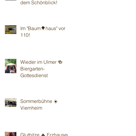
dem Schönblick!
Im "Baum🌳haus" vor
110!
Wieder im Ulmer 🍻
Biergarten-
Gottesdienst
Sommerbühne ☀️
Viernheim
Gluthitze 🔥 Erzhausen