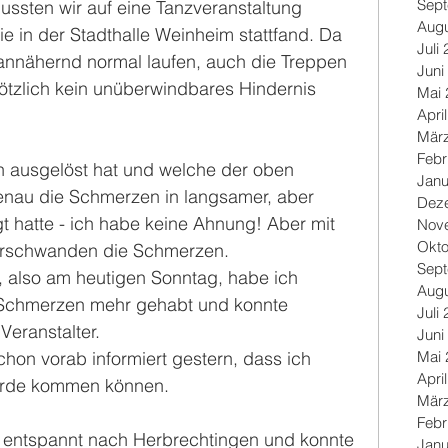
Sep
sten wir auf eine Tanzveranstaltung 
Augu
ie in der Stadthalle Weinheim stattfand. Da 
Juli
 annähernd normal laufen, auch die Treppen 
Juni
tzlich kein unüberwindbares Hindernis 
Mai 
Apri
Mär
Febr
ausgelöst hat und welche der oben 
Janu
au die Schmerzen in langsamer, aber 
Dez
igt hatte - ich habe keine Ahnung! Aber mit 
Nov
Okto
rschwanden die Schmerzen.
Sep
also am heutigen Sonntag, habe ich 
Augu
e Schmerzen mehr gehabt und konnte 
Juli
eranstalter. 
Juni
Mai 
schon vorab informiert gestern, dass ich 
Apri
ürde kommen können.
Mär
Febr
ig entspannt nach Herbrechtingen und konnte 
Janu