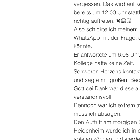
vergessen. Das wird auf ke
bereits um 12.00 Uhr statt
richtig auftreten. ❌🙅🏻
Also schickte ich meinem 
WhatsApp mit der Frage, o
könnte.
Er antwortete um 6.08 Uhr.
Kollege hatte keine Zeit. 
Schweren Herzens kontakt
und sagte mit großem Bed
Gott sei Dank war diese a
verständnisvoll.
Dennoch war ich extrem tra
muss ich absagen: 
Den Auftritt am morgigen 
Heidenheim würde ich in d
spielen können und werde