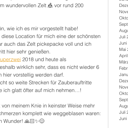
em wundervollen Zelt 🎪 vor rund 200 
Dez
Nov
Okto
Sep
, wie ich es mir vorgestellt habe! 
Augu
diese Location für mich eine der schönsten 
Juli
Juni
war auch das Zelt pickepacke voll und ich 
Mai 
itt hier sehr genießen.
Apri
superzwei
 2018 und heute als 
Mär
eshalb wirklich sehr, dass es nicht wieder 6 
Febr
 hier vorstellig werden darf. 
Janu
Dez
cht so weite Strecken für Zauberauftritte 
Nov
e ich glatt öfter auf mich nehmen…! 
Okto
Sep
t von meinem Knie in keinster Weise mehr 
Augu
Juli
Schmerzen komplett wie weggeblasen waren: 
Juni
 ein Wunder! 🙏🏻✨😊