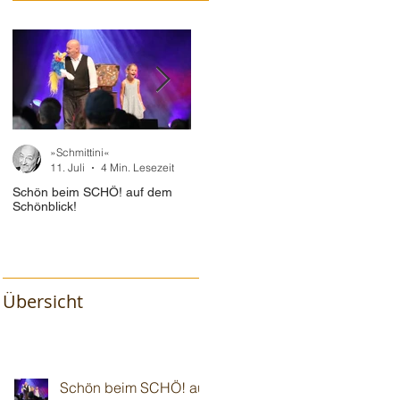
»Schmittini«
»Schmittini«
11. Juli
4 Min. Lesezeit
10. Juli
2 Min. Lesezeit
Schön beim SCHÖ! auf dem
Im "Baum🌳haus" vor 110!
Wiede
Schönblick!
Gotte
Übersicht
Schön beim SCHÖ! auf