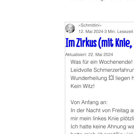
»Schmittini«
12. Mai 2024
3 Min. Lesezeit
Im Zirkus (mit Knie,
Aktualisiert:
22. Mai 2024
Was für ein Wochenende!
Leidvolle Schmerzerfahru
Wunderheilung 💥 liegen hi
Kein Witz!
Von Anfang an:
In der Nacht von Freitag 
mir mein linkes Knie plötz
Ich hatte keine Ahnung w