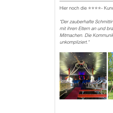
Hier noch die ⭐️⭐️⭐️⭐️- K
"Der zauberhafte Schmittini
mit ihren Eltern an und b
Mitmachen. Die Kommuni
unkompliziert."