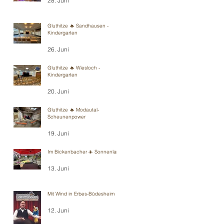
28. Juni
Gluthitze 🔥 Sandhausen -
Kindergarten
26. Juni
Gluthitze 🔥 Wiesloch -
Kindergarten
20. Juni
Gluthitze 🔥 Modautal-
Scheunenpower
19. Juni
Im Bickenbacher ☀️ Sonnenland
13. Juni
Mit Wind in Erbes-Büdesheim
12. Juni