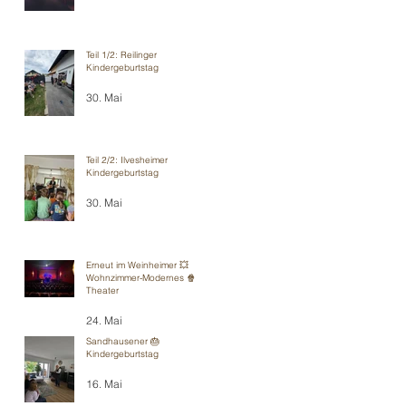
Teil 1/2: Reilinger
Kindergeburtstag
30. Mai
Teil 2/2: Ilvesheimer
Kindergeburtstag
30. Mai
Erneut im Weinheimer 💥
Wohnzimmer-Modernes 🍿
Theater
24. Mai
Sandhausener 🎂
Kindergeburtstag
16. Mai