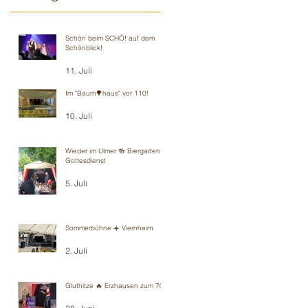
Schön beim SCHÖ! auf dem
Schönblick!
11. Juli
Im "Baum🌳haus" vor 110!
10. Juli
Wieder im Ulmer 🍻 Biergarten-
Gottesdienst
5. Juli
Sommerbühne ☀️ Viernheim
2. Juli
Gluthitze 🔥 Erzhausen zum 70.