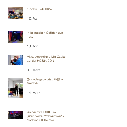
"Back in FeG-HD"⛪️
12. Apr.
In heimischen Gefilden zum
125.
10. Apr.
Mit superzwei und Mini-Zauberei
auf der HOSSA-CON
31. März
🎂 Kindergeburtstag 🫶🏻 in
Mainz 🥳
14. März
Wieder mit HENRIK im
„Weinheimer Wohnzimmer“ -
Modernes 🍿Theater