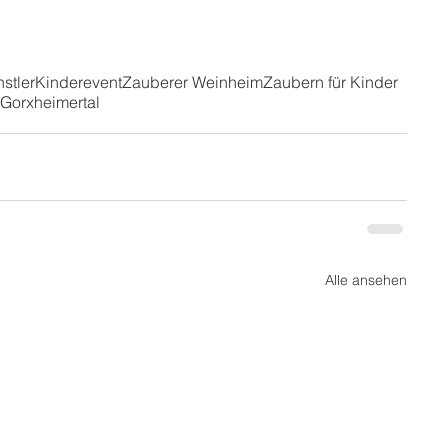
stler
Kinderevent
Zauberer Weinheim
Zaubern für Kinder
Gorxheimertal
Alle ansehen