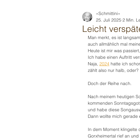
»Schmittini«
25. Juli 2025
2 Min. L
Leicht verspät
Man merkt, es ist langsam
auch allmählich mal mei
Heute ist mir was passiert,
Ich habe einen Auftritt ver
Naja, 
2024
 hatte ich scho
zählt also nur halb, oder?
Doch der Reihe nach.
Nach meinem heutigen Sch
kommenden Sonntagsgotte
und habe diese Songauswa
Dann wollte mich gerade 
In dem Moment klingelte d
Gorxheimertal rief an und 