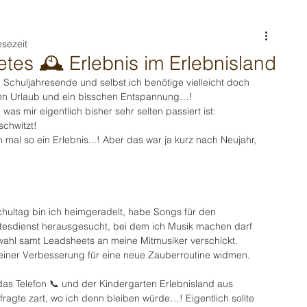
esezeit
etes 🕰️ Erlebnis im Erlebnisland
 Schuljahresende und selbst ich benötige vielleicht doch 
nen Urlaub und ein bisschen Entspannung…!
 was mir eigentlich bisher sehr selten passiert ist: 
schwitzt! 
n mal so ein Erlebnis...! Aber das war ja kurz nach Neujahr, 
ultag bin ich heimgeradelt, habe Songs für den 
sdienst herausgesucht, bei dem ich Musik machen darf 
hl samt Leadsheets an meine Mitmusiker verschickt.
einer Verbesserung für eine neue Zauberroutine widmen. 
as Telefon 📞 und der Kindergarten Erlebnisland aus 
fragte zart, wo ich denn bleiben würde…! Eigentlich sollte 