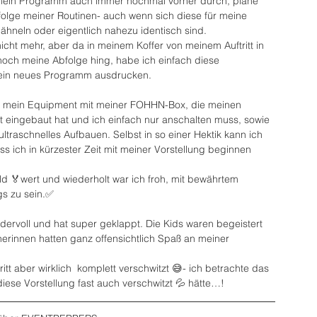
mein Programm auch immer nochmal vorher durch, plane 
bfolge meiner Routinen- auch wenn sich diese für meine 
 ähneln oder eigentlich nahezu identisch sind.
icht mehr, aber da in meinem Koffer von meinem Auftritt in 
och meine Abfolge hing, habe ich einfach diese 
in neues Programm ausdrucken.
r mein Equipment mit meiner FOHHN-Box, die meinen 
 eingebaut hat und ich einfach nur anschalten muss, sowie 
ltraschnelles Aufbauen. Selbst in so einer Hektik kann ich 
s ich in kürzester Zeit mit meiner Vorstellung beginnen 
ld 🏅wert und wiederholt war ich froh, mit bewährtem 
gs zu sein.✅ 
ndervoll und hat super geklappt. Die Kids waren begeistert 
erinnen hatten ganz offensichtlich Spaß an meiner 
tt aber wirklich  komplett verschwitzt 😅- ich betrachte das 
 diese Vorstellung fast auch verschwitzt 💦 hätte…!