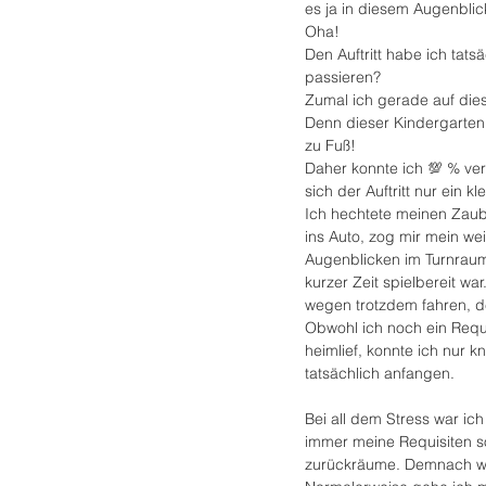
es ja in diesem Augenblic
Oha!
Den Auftritt habe ich tats
passieren? 
Zumal ich gerade auf diese
Denn dieser Kindergarten
zu Fuß!
Daher konnte ich 💯 % ver
sich der Auftritt nur ein 
Ich hechtete meinen Zaub
ins Auto, zog mir mein we
Augenblicken im Turnraum
kurzer Zeit spielbereit wa
wegen trotzdem fahren, d
Obwohl ich noch ein Requi
heimlief, konnte ich nur k
tatsächlich anfangen.
Bei all dem Stress war ich
immer meine Requisiten so
zurückräume. Demnach war