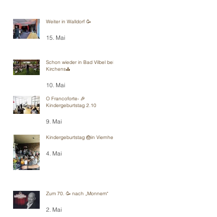
Weiter in Walldorf 🥳
15. Mai
Schon wieder in Bad Vilbel bei
Kirchens⛪️
10. Mai
O Francoforte- 🎉
Kindergeburtstag 2.10
9. Mai
Kindergeburtstag 🎂in Viernheim
4. Mai
Zum 70. 🥳 nach „Monnem“
2. Mai