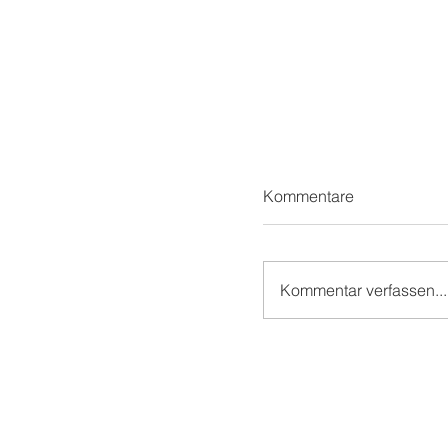
Kommentare
Kommentar verfassen...
Im "Baum🌳haus" vo