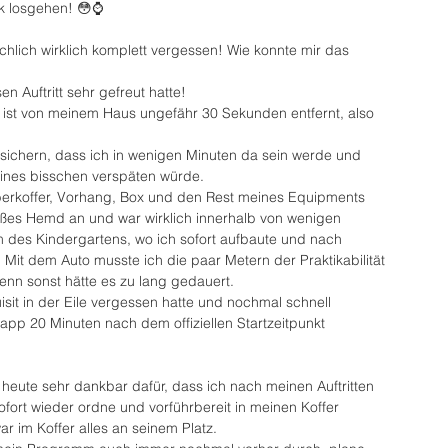
k losgehen! 😳⌚️
ächlich wirklich komplett vergessen! Wie konnte mir das 
n Auftritt sehr gefreut hatte!
 ist von meinem Haus ungefähr 30 Sekunden entfernt, also 
sichern, dass ich in wenigen Minuten da sein werde und 
kleines bisschen verspäten würde.
erkoffer, Vorhang, Box und den Rest meines Equipments 
ißes Hemd an und war wirklich innerhalb von wenigen 
 des Kindergartens, wo ich sofort aufbaute und nach 
r. Mit dem Auto musste ich die paar Metern der Praktikabilität 
enn sonst hätte es zu lang gedauert.
sit in der Eile vergessen hatte und nochmal schnell 
napp 20 Minuten nach dem offiziellen Startzeitpunkt 
 heute sehr dankbar dafür, dass ich nach meinen Auftritten 
fort wieder ordne und vorführbereit in meinen Koffer 
 im Koffer alles an seinem Platz.