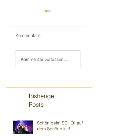
Kommentare
Teil 2/2:
Sandhausener 🎂
Ilvesheimer
Kindergeburtstag
Kommentar verfassen...
Kindergeburtstag
Bisherige
Posts
Schön beim SCHÖ! auf
dem Schönblick!