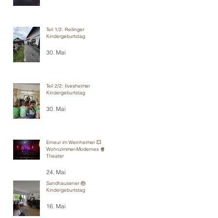
Teil 1/2: Reilinger
Kindergeburtstag
30. Mai
Teil 2/2: Ilvesheimer
Kindergeburtstag
30. Mai
Erneut im Weinheimer 💥
Wohnzimmer-Modernes 🍿
Theater
24. Mai
Sandhausener 🎂
Kindergeburtstag
16. Mai