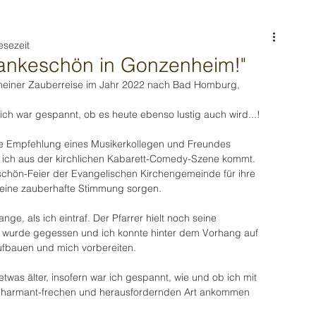
esezeit
Dankeschön in Gonzenheim!"
 meiner Zauberreise im Jahr 2022 nach Bad Homburg, 
ich war gespannt, ob es heute ebenso lustig auch wird...!
ine Empfehlung eines Musikerkollegen und Freundes 
 ich aus der kirchlichen Kabarett-Comedy-Szene kommt.
eschön-Feier der Evangelischen Kirchengemeinde für ihre 
r eine zauberhafte Stimmung sorgen.
nge, als ich eintraf. Der Pfarrer hielt noch seine 
 wurde gegessen und ich konnte hinter dem Vorhang auf 
ufbauen und mich vorbereiten.
twas älter, insofern war ich gespannt, wie und ob ich mit 
harmant-frechen und herausfordernden Art ankommen 