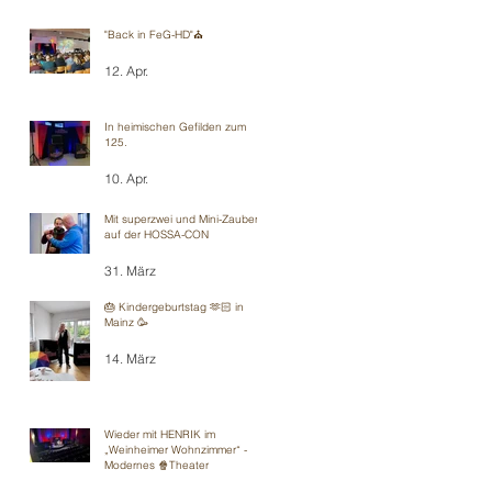
"Back in FeG-HD"⛪️
12. Apr.
In heimischen Gefilden zum
125.
10. Apr.
Mit superzwei und Mini-Zauberei
auf der HOSSA-CON
31. März
🎂 Kindergeburtstag 🫶🏻 in
Mainz 🥳
14. März
Wieder mit HENRIK im
„Weinheimer Wohnzimmer“ -
Modernes 🍿Theater