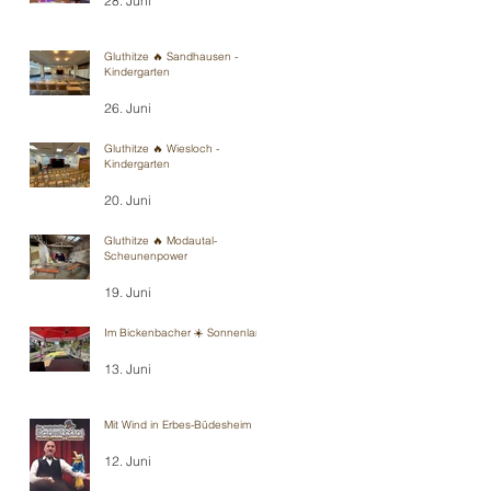
28. Juni
Gluthitze 🔥 Sandhausen -
Kindergarten
26. Juni
Gluthitze 🔥 Wiesloch -
Kindergarten
20. Juni
Gluthitze 🔥 Modautal-
Scheunenpower
19. Juni
Im Bickenbacher ☀️ Sonnenland
13. Juni
Mit Wind in Erbes-Büdesheim
12. Juni