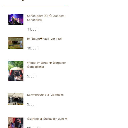
Schön beim SCHÖ! auf dem
Schönblick!
11. Juli
Im "Baum🌳haus" vor 110!
10. Juli
Wieder im Ulmer 🍻 Biergarten-
Gottesdienst
5. Juli
Sommerbühne ☀️ Viernheim
2. Juli
Gluthitze 🔥 Erzhausen zum 70.