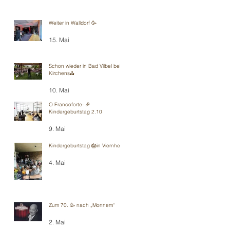
Weiter in Walldorf 🥳
15. Mai
Schon wieder in Bad Vilbel bei
Kirchens⛪️
10. Mai
O Francoforte- 🎉
Kindergeburtstag 2.10
9. Mai
Kindergeburtstag 🎂in Viernheim
4. Mai
Zum 70. 🥳 nach „Monnem“
2. Mai