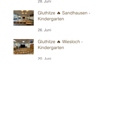
28. Juni
Gluthitze 🔥 Sandhausen -
Kindergarten
26. Juni
Gluthitze 🔥 Wiesloch -
Kindergarten
20. Juni
Gluthitze 🔥 Modautal-
Scheunenpower
19. Juni
Im Bickenbacher ☀️
Sonnenland
13. Juni
Mit Wind in Erbes-
Büdesheim