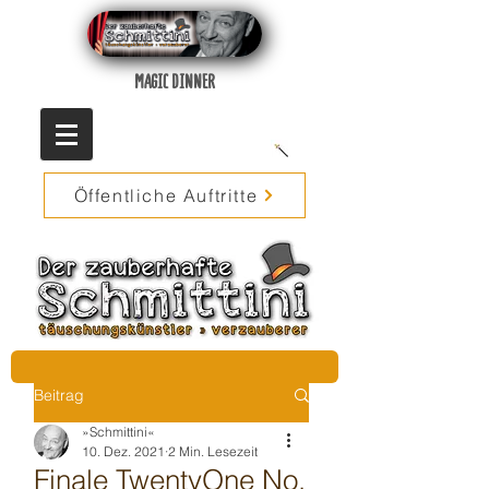
MAGIC DINNER
Öffentliche Auftritte
Beitrag
»Schmittini«
10. Dez. 2021
2 Min. Lesezeit
Finale TwentyOne No.