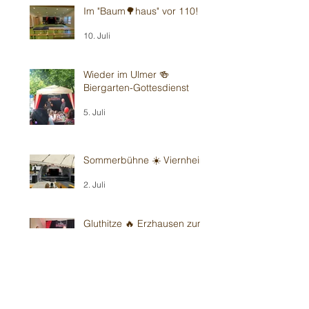
Im "Baum🌳haus" vor 110!
10. Juli
Wieder im Ulmer 🍻
Biergarten-Gottesdienst
5. Juli
Sommerbühne ☀️ Viernheim
2. Juli
Gluthitze 🔥 Erzhausen zum
70.
28. Juni
Gluthitze 🔥 Sandhausen -
Kindergarten