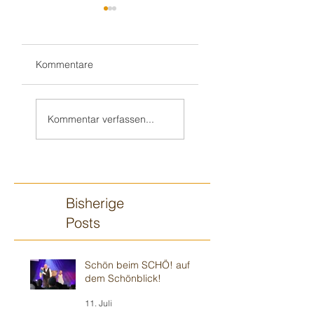
Kommentare
Wieder mit
„Zauberjahresstart“
HENRIK im
- wie immer in
Kommentar verfassen...
„Weinheimer
musikalischer 🎶
Wohnzimmer“ -
Umgebung
Modernes 🍿
Theater
Bisherige
Posts
Schön beim SCHÖ! auf
dem Schönblick!
11. Juli