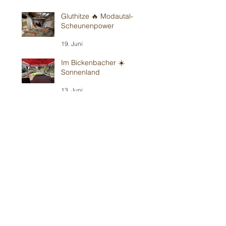
Gluthitze 🔥 Modautal-
Scheunenpower
19. Juni
Im Bickenbacher ☀️
Sonnenland
13. Juni
Mit Wind in Erbes-
Büdesheim
12. Juni
Teil 1/2: Reilinger
Kindergeburtstag
30. Mai