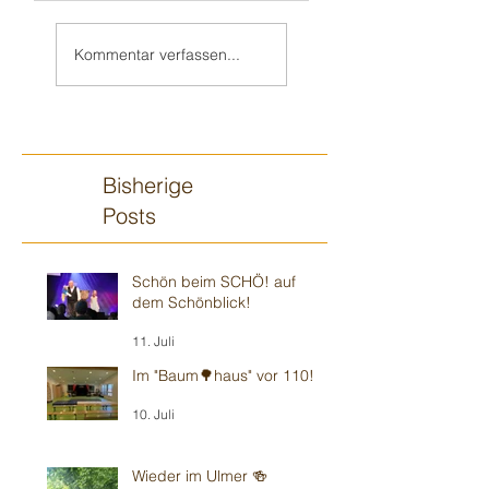
Teil 2/2:
Sandhausener 🎂
Ilvesheimer
Kindergeburtstag
Kommentar verfassen...
Kindergeburtstag
Bisherige
Posts
Schön beim SCHÖ! auf
dem Schönblick!
11. Juli
Im "Baum🌳haus" vor 110!
10. Juli
Wieder im Ulmer 🍻