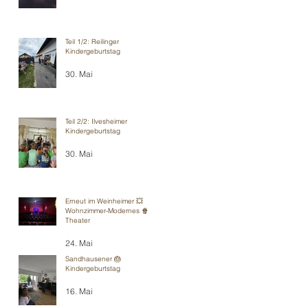
Teil 1/2: Reilinger
Kindergeburtstag
30. Mai
Teil 2/2: Ilvesheimer
Kindergeburtstag
30. Mai
Erneut im Weinheimer 💥
Wohnzimmer-Modernes 🍿
Theater
24. Mai
Sandhausener 🎂
Kindergeburtstag
16. Mai