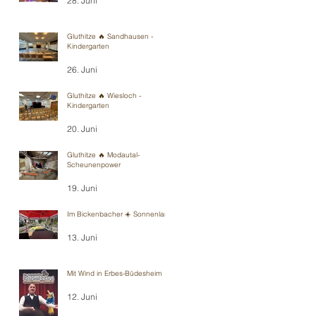
28. Juni
Gluthitze 🔥 Sandhausen -
Kindergarten
26. Juni
Gluthitze 🔥 Wiesloch -
Kindergarten
20. Juni
Gluthitze 🔥 Modautal-
Scheunenpower
19. Juni
Im Bickenbacher ☀️ Sonnenland
13. Juni
Mit Wind in Erbes-Büdesheim
12. Juni