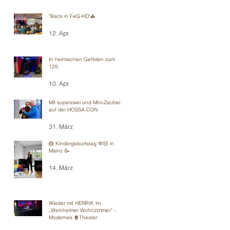
"Back in FeG-HD"⛪️
12. Apr.
In heimischen Gefilden zum
125.
10. Apr.
Mit superzwei und Mini-Zauberei
auf der HOSSA-CON
31. März
🎂 Kindergeburtstag 🫶🏻 in
Mainz 🥳
14. März
Wieder mit HENRIK im
„Weinheimer Wohnzimmer“ -
Modernes 🍿Theater