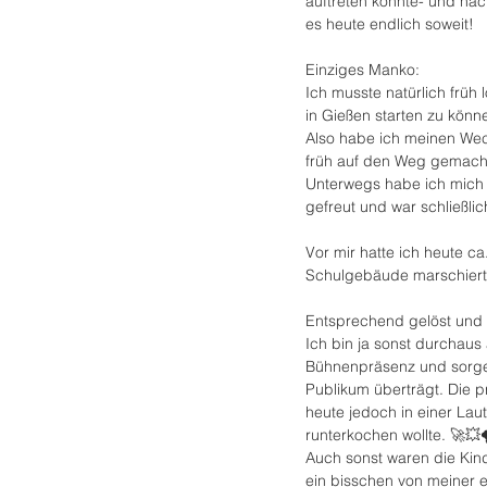
auftreten könnte- und n
es heute endlich soweit!
Einziges Manko:
Ich musste natürlich früh
in Gießen starten zu könn
Also habe ich meinen Weck
früh auf den Weg gemach
Unterwegs habe ich mich 
gefreut und war schließli
Vor mir hatte ich heute ca
Schulgebäude marschiert s
Entsprechend gelöst und 
Ich bin ja sonst durchaus 
Bühnenpräsenz und sorge d
Publikum überträgt. Die p
heute jedoch in einer La
runterkochen wollte. 🚀💥
Auch sonst waren die Kind
ein bisschen von meiner e