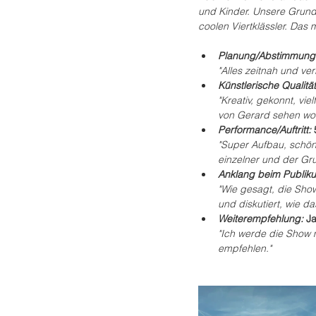
und Kinder. Unsere Grunds
coolen Viertklässler. Das
Planung/Abstimmung:
"Alles zeitnah und verl
Künstlerische Qualität
"Kreativ, gekonnt, vie
von Gerard sehen wol
Performance/Auftritt: 
"Super Aufbau, schön
einzelner und der Gr
Anklang beim Publiku
"Wie gesagt, die Sho
und diskutiert, wie d
Weiterempfehlung: 
J
"Ich werde die Show 
empfehlen."