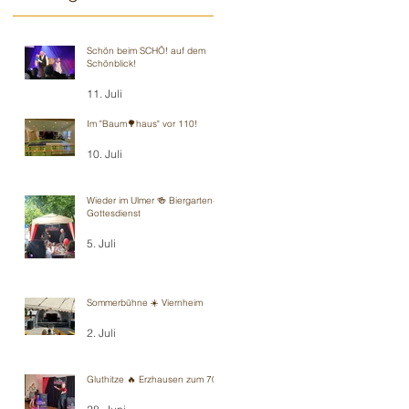
Schön beim SCHÖ! auf dem
Schönblick!
11. Juli
Im "Baum🌳haus" vor 110!
10. Juli
Wieder im Ulmer 🍻 Biergarten-
Gottesdienst
5. Juli
Sommerbühne ☀️ Viernheim
2. Juli
Gluthitze 🔥 Erzhausen zum 70.