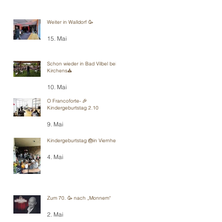
Weiter in Walldorf 🥳
15. Mai
Schon wieder in Bad Vilbel bei
Kirchens⛪️
10. Mai
O Francoforte- 🎉
Kindergeburtstag 2.10
9. Mai
Kindergeburtstag 🎂in Viernheim
4. Mai
Zum 70. 🥳 nach „Monnem“
2. Mai