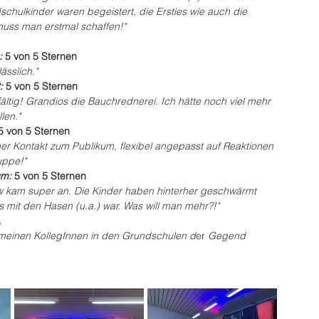
chulkinder waren begeistert, die Ersties wie auch die 
 muss man erstmal schaffen!"
 
5 von 5 Sternen
ässlich."
: 
5 von 5 Sternen
lfältig! Grandios die Bauchrednerei. Ich hätte noch viel mehr 
len."
5 von 5 Sternen
er Kontakt zum Publikum, flexibel angepasst auf Reaktionen 
uppe!"
m: 
5 von 5 Sternen
w kam super an. Die Kinder haben hinterher geschwärmt 
as mit den Hasen (u.a.) war. Was will man mehr?!"
a
meinen KollegInnen in den Grundschulen d
er
 Gegend 