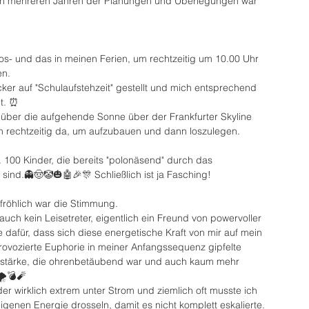
ach mehreren Jahren der Planungen und Überlegungen war 
 los- und das in meinen Ferien, um rechtzeitig um 10.00 Uhr 
en.
er auf "Schulaufstehzeit" gestellt und mich entsprechend 
t. ⏰
über die aufgehende Sonne über der Frankfurter Skyline 
ch rechtzeitig da, um aufzubauen und dann loszulegen.
. 100 Kinder, die bereits "polonäsend" durch das 
ind.👻🤠🤡🎃🤖🎉🎊 Schließlich ist ja Fasching!
fröhlich war die Stimmung. 
auch kein Leisetreter, eigentlich ein Freund von powervoller 
afür, dass sich diese energetische Kraft von mir auf mein 
rovozierte Euphorie in meiner Anfangssequenz gipfelte 
utstärke, die ohrenbetäubend war und auch kaum mehr 
️💣🧨
er wirklich extrem unter Strom und ziemlich oft musste ich 
igenen Energie drosseln, damit es nicht komplett eskalierte.