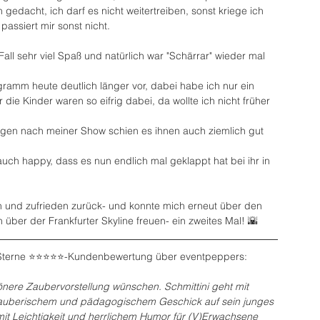
 gedacht, ich darf es nicht weitertreiben, sonst kriege ich 
passiert mir sonst nicht.
Fall sehr viel Spaß und natürlich war "Schärrar" wieder mal 
ramm heute deutlich länger vor, dabei habe ich nur ein 
ie Kinder waren so eifrig dabei, da wollte ich nicht früher 
en nach meiner Show schien es ihnen auch ziemlich gut 
ch happy, dass es nun endlich mal geklappt hat bei ihr in 
ch und zufrieden zurück- und konnte mich erneut über den 
über der Frankfurter Skyline freuen- ein zweites Mal! 🌇
 Sterne ⭐️⭐️⭐️⭐️⭐️-Kundenbewertung über eventpeppers:
nere Zaubervorstellung wünschen. Schmittini geht mit 
, zauberischem und pädagogischem Geschick auf sein junges 
mit Leichtigkeit und herrlichem Humor für (V)Erwachsene 