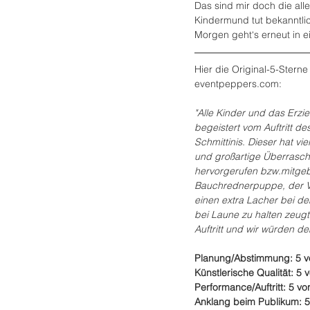
Das sind mir doch die all
Kindermund tut bekanntli
Morgen geht‘s erneut in e
Hier die Original-5-Ster
eventpeppers.com:
"Alle Kinder und das Erzi
begeistert vom Auftritt de
Schmittinis. Dieser hat vi
und großartige Überrasch
hervorgerufen bzw.mitgeb
Bauchrednerpuppe, der Vo
einen extra Lacher bei d
bei Laune zu halten zeug
Auftritt und wir würden d
Planung/Abstimmung: 5 v
Künstlerische Qualität: 5 
Performance/Auftritt: 5 vo
Anklang beim Publikum: 5