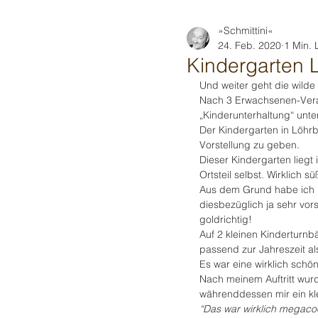
»Schmittini«
24. Feb. 2020
1 Min. 
Kindergarten 
Und weiter geht die wilde 
Nach 3 Erwachsenen-Veran
„Kinderunterhaltung“ unt
Der Kindergarten in Löhrb
Vorstellung zu geben.
Dieser Kindergarten liegt 
Ortsteil selbst. Wirklich sü
Aus dem Grund habe ich h
diesbezüglich ja sehr vor
goldrichtig!
Auf 2 kleinen Kinderturnbä
passend zur Jahreszeit als
Es war eine wirklich schö
Nach meinem Auftritt wur
währenddessen mir ein kl
“Das war wirklich megacoo