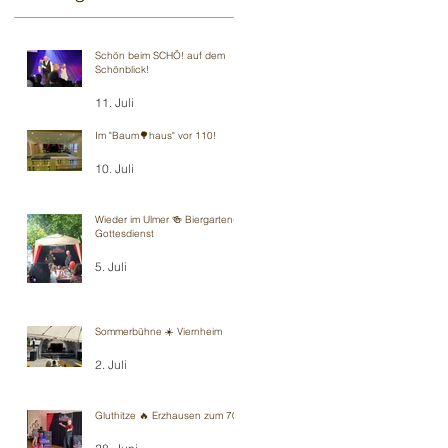
Schön beim SCHÖ! auf dem
Schönblick!
11. Juli
Im "Baum🌳haus" vor 110!
10. Juli
Wieder im Ulmer 🍻 Biergarten-
Gottesdienst
5. Juli
Sommerbühne ☀️ Viernheim
2. Juli
Gluthitze 🔥 Erzhausen zum 70.