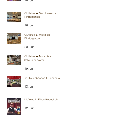
28. Juni
Gluthitze 🔥 Sandhausen -
Kindergarten
26. Juni
Gluthitze 🔥 Wiesloch -
Kindergarten
20. Juni
Gluthitze 🔥 Modautal-
Scheunenpower
19. Juni
Im Bickenbacher ☀️ Sonnenland
13. Juni
Mit Wind in Erbes-Büdesheim
12. Juni