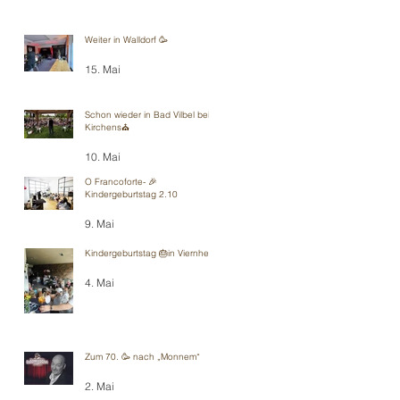
Weiter in Walldorf 🥳
15. Mai
Schon wieder in Bad Vilbel bei
Kirchens⛪️
10. Mai
O Francoforte- 🎉
Kindergeburtstag 2.10
9. Mai
Kindergeburtstag 🎂in Viernheim
4. Mai
Zum 70. 🥳 nach „Monnem“
2. Mai