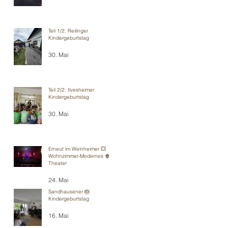
Teil 1/2: Reilinger
Kindergeburtstag
30. Mai
Teil 2/2: Ilvesheimer
Kindergeburtstag
30. Mai
Erneut im Weinheimer 💥
Wohnzimmer-Modernes 🍿
Theater
24. Mai
Sandhausener 🎂
Kindergeburtstag
16. Mai