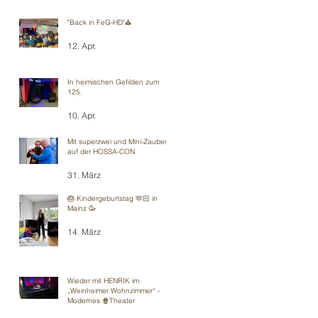
"Back in FeG-HD"⛪️
12. Apr.
In heimischen Gefilden zum
125.
10. Apr.
Mit superzwei und Mini-Zauberei
auf der HOSSA-CON
31. März
🎂 Kindergeburtstag 🫶🏻 in
Mainz 🥳
14. März
Wieder mit HENRIK im
„Weinheimer Wohnzimmer“ -
Modernes 🍿Theater