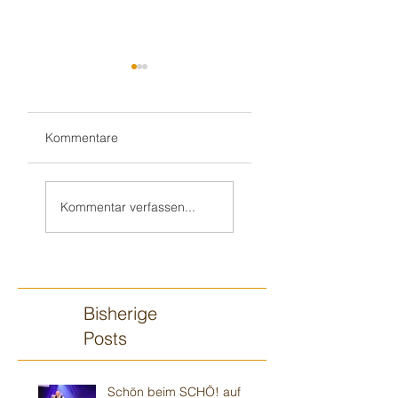
Kommentare
Teil 2/2:
Sandhausener 🎂
Ilvesheimer
Kindergeburtstag
Kommentar verfassen...
Kindergeburtstag
Bisherige
Posts
Schön beim SCHÖ! auf