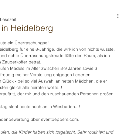
 Lesezeit
in Heidelberg
eute ein Überraschungsei!
idelberg für eine 8-Jährige, die wirklich von nichts wusste.
nd echte Überraschungsfreude füllte den Raum, als ich 
 Zauberkoffer betrat.
ufen Mädels im Alter zwischen 8-9 Jahren sowie 3 
freudig meiner Vorstellung entgegen fieberten.
m Glück - bei so viel Auswahl an netten Mädchen, die er 
ten gleich alle heiraten wollte..!
erauftritt, der mir und den zuschauenden Personen großen 
stag steht heute noch an in Wiesbaden...!
Kundenbewertung über eventpeppers.com:
fen, die Kinder haben sich totgelacht. Sehr routiniert und 