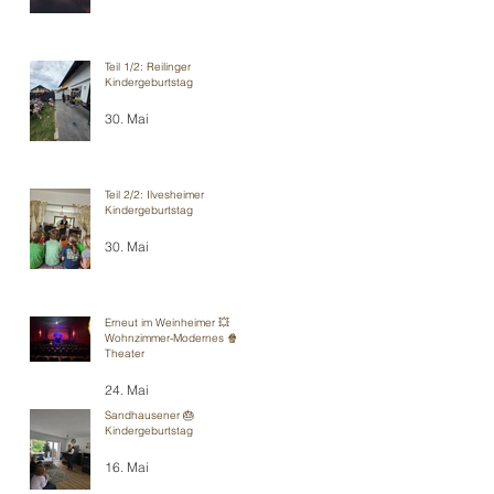
Teil 1/2: Reilinger
Kindergeburtstag
30. Mai
Teil 2/2: Ilvesheimer
Kindergeburtstag
30. Mai
Erneut im Weinheimer 💥
Wohnzimmer-Modernes 🍿
Theater
24. Mai
Sandhausener 🎂
Kindergeburtstag
16. Mai