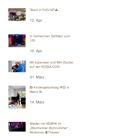
"Back in FeG-HD"⛪️
12. Apr.
In heimischen Gefilden zum
125.
10. Apr.
Mit superzwei und Mini-Zauberei
auf der HOSSA-CON
31. März
🎂 Kindergeburtstag 🫶🏻 in
Mainz 🥳
14. März
Wieder mit HENRIK im
„Weinheimer Wohnzimmer“ -
Modernes 🍿Theater