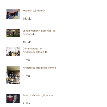
Weiter in Walldorf 🥳
15. Mai
Schon wieder in Bad Vilbel bei
Kirchens⛪️
10. Mai
O Francoforte- 🎉
Kindergeburtstag 2.10
9. Mai
Kindergeburtstag 🎂in Viernheim
4. Mai
Zum 70. 🥳 nach „Monnem“
2. Mai