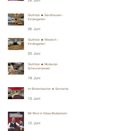
28. Juni
Gluthitze 🔥 Sandhausen -
Kindergarten
26. Juni
Gluthitze 🔥 Wiesloch -
Kindergarten
20. Juni
Gluthitze 🔥 Modautal-
Scheunenpower
19. Juni
Im Bickenbacher ☀️ Sonnenland
13. Juni
Mit Wind in Erbes-Büdesheim
12. Juni