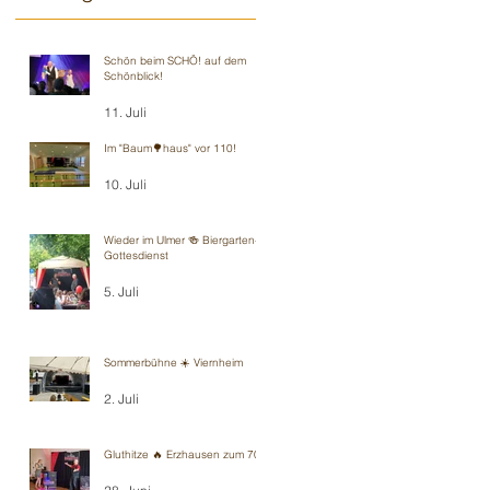
Schön beim SCHÖ! auf dem
Schönblick!
11. Juli
Im "Baum🌳haus" vor 110!
10. Juli
Wieder im Ulmer 🍻 Biergarten-
Gottesdienst
5. Juli
Sommerbühne ☀️ Viernheim
2. Juli
Gluthitze 🔥 Erzhausen zum 70.