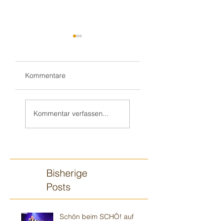
Kommentare
Teil 2/2:
Sandhausener 🎂
Ilvesheimer
Kindergeburtstag
Kommentar verfassen...
Kindergeburtstag
Bisherige
Posts
Schön beim SCHÖ! auf