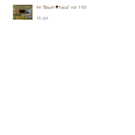
Im "Baum🌳haus" vor 110!
10. Juli
Wieder im Ulmer 🍻
Biergarten-Gottesdienst
5. Juli
Sommerbühne ☀️ Viernheim
2. Juli
Gluthitze 🔥 Erzhausen zum
70.
28. Juni
Gluthitze 🔥 Sandhausen -
Kindergarten