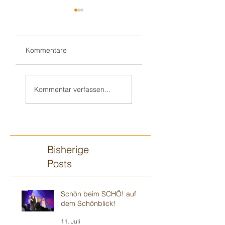
Kommentare
Weiter in Walldorf
Zum 70. 🥳 nach
🥳
„Monnem“
Kommentar verfassen...
Bisherige
Posts
Schön beim SCHÖ! auf
dem Schönblick!
11. Juli